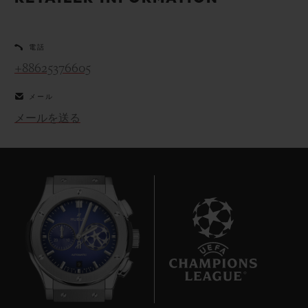
ビッグ・バン
ビッグ・バン
スピリット オブ ビ
バン
サマー マルチカラーセラ
ピーチセラミック
エッセンシャル 
ミック
オンライン限
電話
+88625376605
特別なサービス
メール
メールを送る
5＋5年保証
ウブロティスタと延長保証
配送日数
送料＆返品無料
安全な決済
9
ギフトポーチ