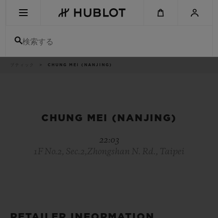
Skip
to
main
content
検索する
パ
ブティック
CHUNG MEI (NANJING)
最近の検索
ン
く
ず
リ
最近の検索はありません
ス
ト
新作
CHUNG MEI (NANJING)
22:03
1F No.2, Sec.2,Zhongshan N. Rd., Taipei
RETAILER INFORMATION