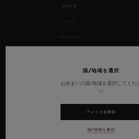
採用情報
プレス
プライバシー
法的通知と利用規約
販売条件
国/地域を選択
お住まいの国/地域を選択してくだ
倫理的取り組み
い
アクセシビリティ
アメリカ合衆国
MSAトランスパレンシー
国/地域を選択
サイトマップ