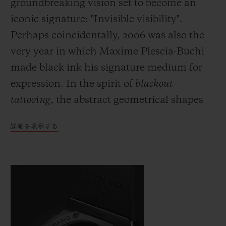
groundbreaking vision set to become an
iconic signature: "Invisible visibility".
Perhaps coincidentally, 2006 was also the
very year in which Maxime Plescia-Buchi
made black ink his signature medium for
expression. In the spirit of
blackout
tattooing
, the abstract geometrical shapes
which he would usually draw directly onto
詳細を表示する
the skin are fully black and here cover the
body of the watch with a black which is
both deep and symbolic. Just as demanding
as this fully black ink, requiring even
greater precision and skill on the part of the
artist, the monochromatic material used