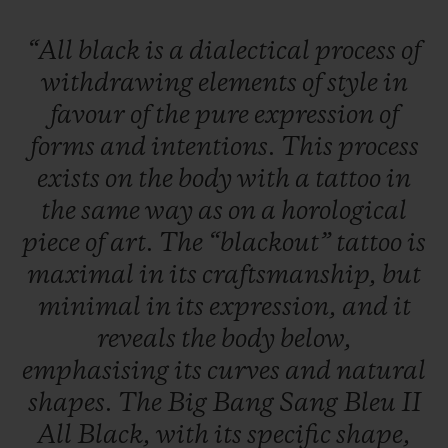
“All
black
is
a
dialectical
process
of
withdrawing
elements
of
style
in
favour
of
the
pure
expression
of
forms
and
intentions.
This
process
exists
on
the
body
with
a
tattoo
in
the
same
way
as
on
a
horological
piece
of
art.
The
“blackout”
tattoo
is
maximal
in
its
craftsmanship,
but
minimal
in
its
expression,
and
it
reveals
the
body
below,
emphasising
its
curves
and
natural
shapes.
The
Big
Bang
Sang
Bleu
II
All
Black,
with
its
specific
shape,