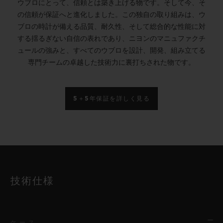
ウブロにとって、信頼とは築き上げる物です。そして今、そ
の信頼が保証へと進化しました。この独自の取り組みは、ウ
ブロの時計が備える品質、耐久性、そして総合的な性能に対
する揺るぎない自信の表れであり、ニヨンのマニュファクチ
ュールの強みと、すべてのウブロを設計、開発、組み立てる
専門チームの卓越した技術力に裏打ちされた物です。
5＋5年保証を詳しく見る
技術仕様
ケース