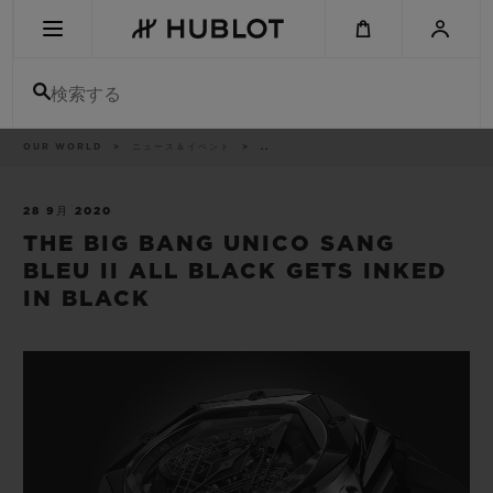
Skip
to
main
content
検索する
パ
OUR WORLD
ニュース＆イベント
..
最近の検索
ン
く
ず
リ
最近の検索はありません
ス
28 9月 2020
ト
THE BIG BANG UNICO SANG
新作
BLEU II ALL BLACK GETS INKED
IN BLACK