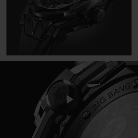
ビッグ・バン
ビッグ・バン
スピリット オブ ビ
バン
サマー マルチカラーセラ
ピーチセラミック
エッセンシャル 
ミック
オンライン限
特別なサービス
5＋5年保証
ウブロティスタと延長保証
配送日数
送料＆返品無料
Play
安全な決済
ギフトポーチ