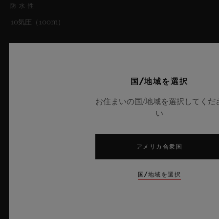
防水性
10気圧（100m）
クリスタル
反射防止加工を施したファセットカットのサファイアクリスタル
国/地域を選択
ダイアル
お住まいの国/地域を選択してくだ
マットブラック スケルトンダイアル
い
アメリカ合衆国
ムーブメント
国/地域を選択
ストラップ＆クラスプ
ムーブメント