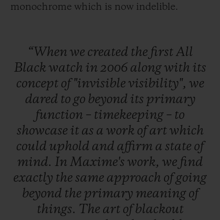
monochrome which is now indelible.
“When
we
created
the
first
All
Black
watch
in
2006
along
with
its
concept
of
"invisible
visibility",
we
dared
to
go
beyond
its
primary
function
–
timekeeping
–
to
showcase
it
as
a
work
of
art
which
could
uphold
and
affirm
a
state
of
mind.
In
Maxime's
work,
we
find
exactly
the
same
approach
of
going
beyond
the
primary
meaning
of
things.
The
art
of
blackout