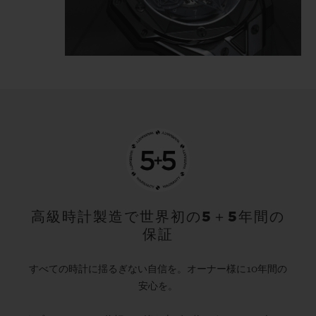
tattooist is highlighted in the light
reflecting directly off the polished and
satin-finished material, which is carved
and chiselled, angled and faceted.
The Big Bang Unico Sang Bleu II All Black
gets inked, like a tattoo, it's… indelible.
高級時計製造で世界初の5＋5年間の
保証
すべての時計に揺るぎない自信を。オーナー様に10年間の
安心を。