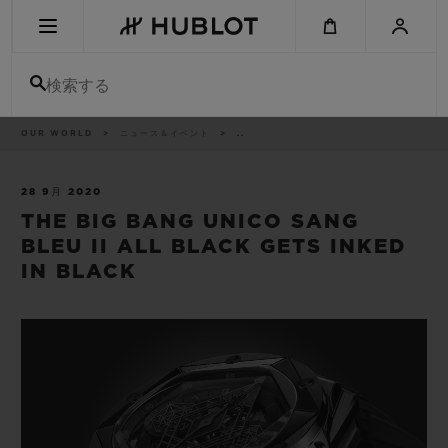
Skip
to
main
content
検索する
パ
OUR WORLD
ニュース＆イベント
..
最近の検索
ン
く
ず
リ
最近の検索はありません
ス
28 9月 2020
ト
THE BIG BANG UNICO SANG
新作
BLEU II ALL BLACK GETS INKED
IN BLACK