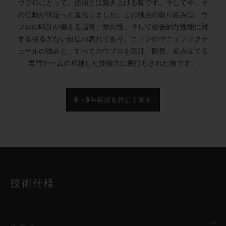
ウブロにとって、信頼とは築き上げる物です。そして今、そ
の信頼が保証へと進化しました。この独自の取り組みは、ウ
ブロの時計が備える品質、耐久性、そして総合的な性能に対
する揺るぎない自信の表れであり、ニヨンのマニュファクチ
ュールの強みと、すべてのウブロを設計、開発、組み立てる
専門チームの卓越した技術力に裏打ちされた物です。
5＋5年保証を詳しく見る
技術仕様
ケース