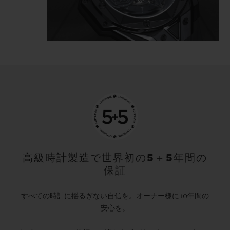
tattooist is highlighted in the light
reflecting directly off the polished and
satin-finished material, which is carved
and chiselled, angled and faceted.
The Big Bang Unico Sang Bleu II All Black
gets inked, like a tattoo, it's… indelible.
高級時計製造で世界初の5＋5年間の
保証
すべての時計に揺るぎない自信を。オーナー様に10年間の
安心を。