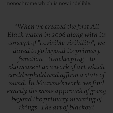
monochrome which is now indelible.
“When
we
created
the
first
All
Black
watch
in
2006
along
with
its
concept
of
"invisible
visibility",
we
dared
to
go
beyond
its
primary
function
–
timekeeping
–
to
showcase
it
as
a
work
of
art
which
could
uphold
and
affirm
a
state
of
mind.
In
Maxime's
work,
we
find
exactly
the
same
approach
of
going
beyond
the
primary
meaning
of
things.
The
art
of
blackout