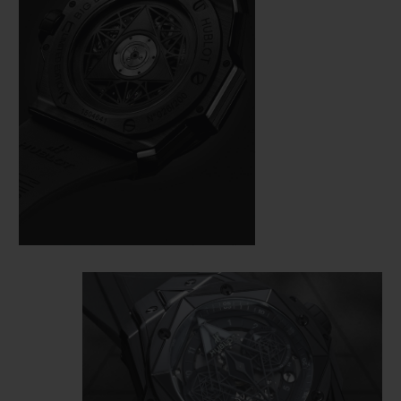
here also demands perfection. On a case
measuring 45 mm in diameter, cut from
black ceramic and black PVD-coated
titanium, the master tattooist alternates
and superimposes hexagons, diamonds
and triangles, measuring the time from the
bezel to the HUB1240 Unico manufacture
self-winding chronograph movement,
visible under a skeletonised dial and an
open case back.
This monochrome watch loses nothing of
its dimensional effect, quite the opposite in
fact: the play of polygons created by the