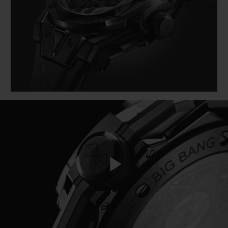
ビッグ・バン
ビッグ・バン
スピリット オブ ビ
バン
サマー マルチカラーセラ
ピーチセラミック
エッセンシャル 
ミック
オンライン限
特別なサービス
5＋5年保証
ウブロティスタと延長保証
配送日数
送料＆返品無料
Play
安全な決済
ギフトポーチ