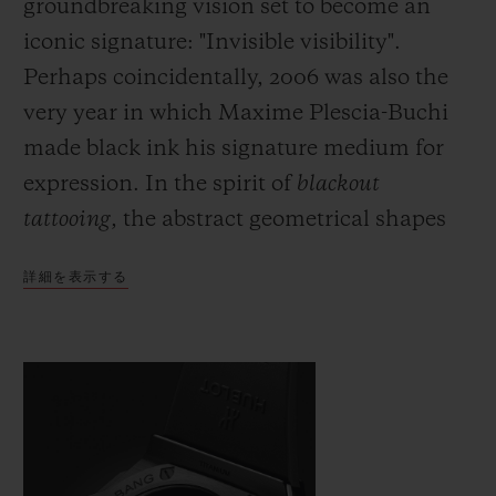
groundbreaking vision set to become an
iconic signature: "Invisible visibility".
Perhaps coincidentally, 2006 was also the
very year in which Maxime Plescia-Buchi
made black ink his signature medium for
expression. In the spirit of
blackout
tattooing
, the abstract geometrical shapes
which he would usually draw directly onto
詳細を表示する
the skin are fully black and here cover the
body of the watch with a black which is
both deep and symbolic. Just as demanding
as this fully black ink, requiring even
greater precision and skill on the part of the
artist, the monochromatic material used