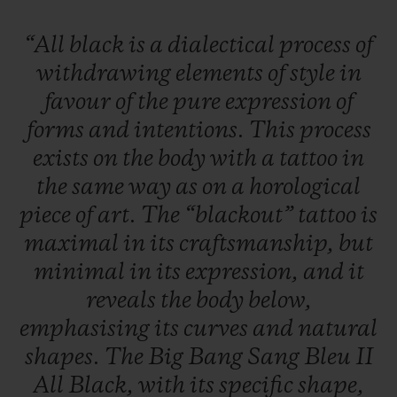
“All
black
is
a
dialectical
process
of
withdrawing
elements
of
style
in
favour
of
the
pure
expression
of
forms
and
intentions.
This
process
exists
on
the
body
with
a
tattoo
in
the
same
way
as
on
a
horological
piece
of
art.
The
“blackout”
tattoo
is
maximal
in
its
craftsmanship,
but
minimal
in
its
expression,
and
it
reveals
the
body
below,
emphasising
its
curves
and
natural
shapes.
The
Big
Bang
Sang
Bleu
II
All
Black,
with
its
specific
shape,