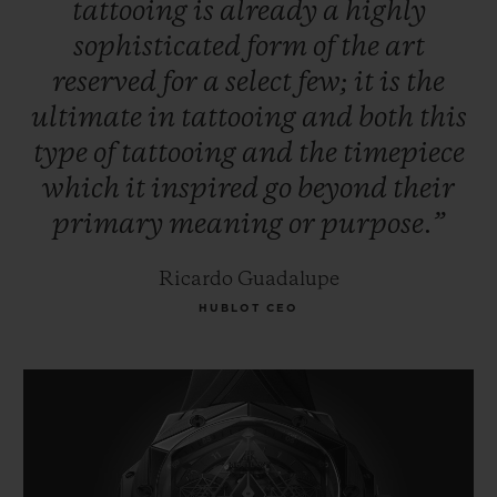
tattooing
is
already
a
highly
sophisticated
form
of
the
art
reserved
for
a
select
few;
it
is
the
ultimate
in
tattooing
and
both
this
type
of
tattooing
and
the
timepiece
which
it
inspired
go
beyond
their
primary
meaning
or
purpose.”
Ricardo Guadalupe
HUBLOT CEO