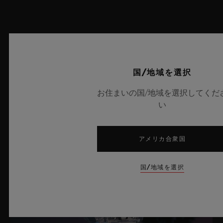
HUB1240 ウニコ マニュファクチュール 自動巻きクロノグラフ
コラムホイール式フライバック ムーブメント
ストラップ
ブラックラバーのストラップ
パワーリザーブ
最新ニュース
72時間
国/地域を選択
クラスプ
ブラックセラミック＆チタニウム（ブラックコーティング）
お住まいの国/地域を選択してくだ
い
アメリカ合衆国
国/地域を選択