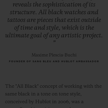
reveals
the
sophistication
of
its
structure.
All
black
watches
and
tattoos
are
pieces
that
exist
outside
of
time
and
style,
which
is
the
ultimate
goal
of
any
artistic
project.
”
Maxime Plescia-Buchi
FOUNDER OF SANG BLEU AND HUBLOT AMBASSADOR
The "All Black" concept of working with the
same black in a tone on tone style,
conceived by Hublot in 2006, was a