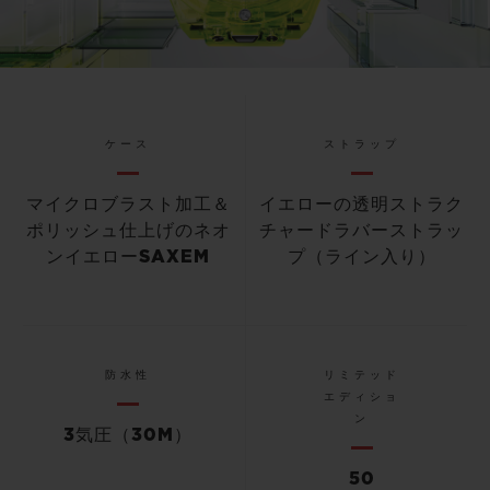
Video
ケース
ストラップ
マイクロブラスト加工＆
イエローの透明ストラク
ポリッシュ仕上げのネオ
チャードラバーストラッ
ンイエローSAXEM
プ（ライン入り）
防水性
リミテッド
エディショ
ン
3気圧（30M）
50