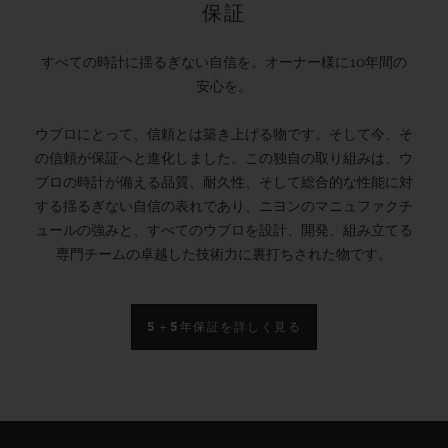
保証
すべての時計に揺るぎない自信を。オーナー様に10年間の
安心を。
ウブロにとって、信頼とは築き上げる物です。そして今、そ
の信頼が保証へと進化しました。この独自の取り組みは、ウ
ブロの時計が備える品質、耐久性、そして総合的な性能に対
する揺るぎない自信の表れであり、ニヨンのマニュファクチ
ュールの強みと、すべてのウブロを設計、開発、組み立てる
専門チームの卓越した技術力に裏打ちされた物です。
5＋5年保証を詳しく見る