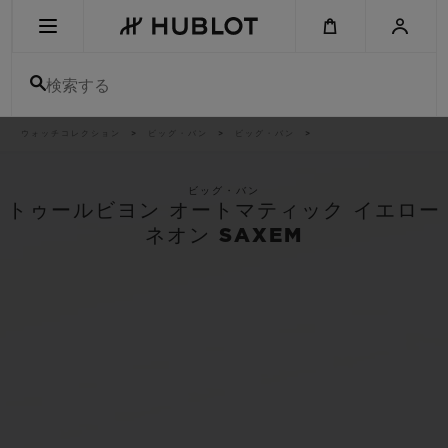
Skip
to
main
content
検索する
パ
ウォッチコレクション
ビッグ・バン
ビッグ・バン
最近の検索
ン
く
ず
リ
最近の検索はありません
ス
ビッグ・バン
ト
トゥールビヨン オートマティック イエロー
新作
ネオン SAXEM