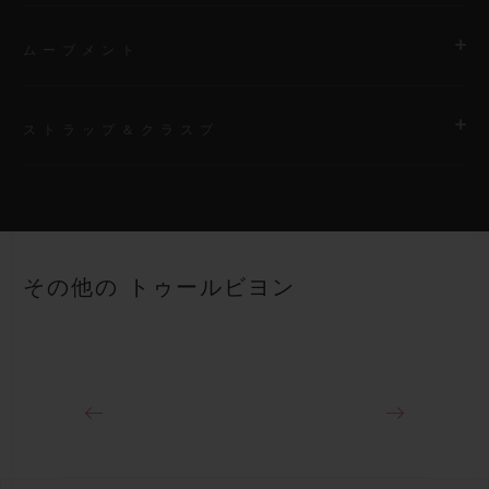
ムーブメント
ストラップ＆クラスプ
ムーブメント
HUB6035 マニュファクチュール製 自動巻きトゥールビヨン
ムーブメント
ストラップ
イエローの透明ストラクチャードラバーストラップ（ライン入
パワーリザーブ
その他の トゥールビヨン
り）
72時間
クラスプ
チタニウム