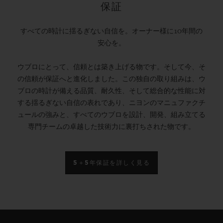
保証
すべての時計に揺るぎない自信を。オーナー様に10年間の
安心を。
ウブロにとって、信頼とは築き上げる物です。そして今、そ
の信頼が保証へと進化しました。この独自の取り組みは、ウ
ブロの時計が備える品質、耐久性、そして総合的な性能に対
する揺るぎない自信の表れであり、ニヨンのマニュファクチ
ュールの強みと、すべてのウブロを設計、開発、組み立てる
専門チームの卓越した技術力に裏打ちされた物です。
5＋5年保証を詳しく見る