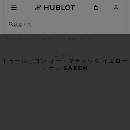
Skip
to
main
content
検索する
パ
ウォッチコレクション
ビッグ・バン
ビッグ・バン
最近の検索
ン
く
ず
リ
最近の検索はありません
ス
ビッグ・バン
ト
トゥールビヨン オートマティック イエロー
新作
ネオン SAXEM