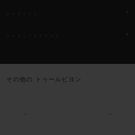
ムーブメント
ストラップ＆クラスプ
ムーブメント
HUB6035 マニュファクチュール製 自動巻きトゥールビヨン
ムーブメント
ストラップ
イエローの透明ストラクチャードラバーストラップ（ライン入
パワーリザーブ
その他の トゥールビヨン
り）
72時間
クラスプ
チタニウム