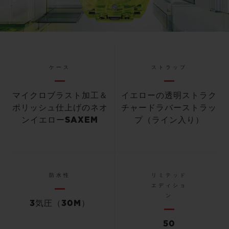
Video
ケース
ストラップ
マイクロブラスト加工＆
イエローの透明ストラク
ポリッシュ仕上げのネオ
チャードラバーストラッ
ンイエローSAXEM
プ（ライン入り）
防水性
リミテッド
エディショ
ン
3気圧（30M）
50