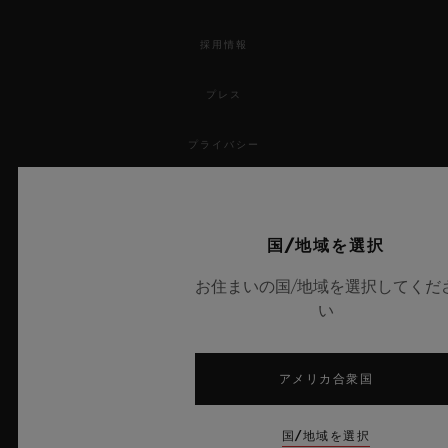
採用情報
プレス
プライバシー
法的通知と利用規約
国/地域を選択
販売条件
お住まいの国/地域を選択してくだ
倫理的取り組み
い
アクセシビリティ
アメリカ合衆国
MSAトランスパレンシー
国/地域を選択
サイトマップ