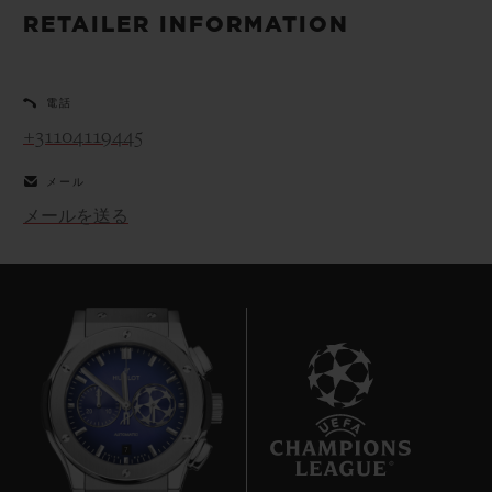
ビッグ・バン
ビッグ・バン
スピリット オブ ビ
RETAILER INFORMATION
バン
サマー マルチカラーセラ
ピーチセラミック
エッセンシャル 
ミック
オンライン限
電話
+31104119445
特別なサービス
メール
5＋5年保証
メールを送る
ウブロティスタと延長保証
配送日数
送料＆返品無料
安全な決済
7
ギフトポーチ