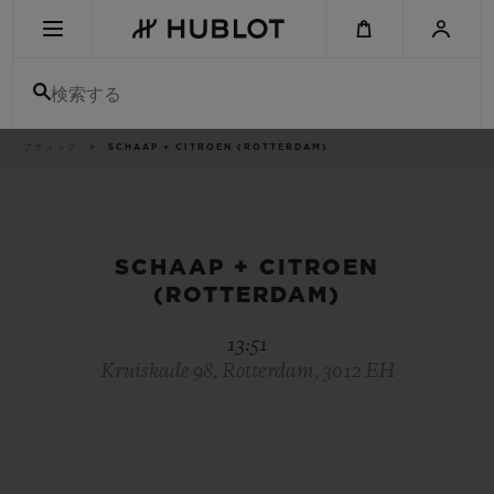
Skip
to
main
content
検索する
パ
ブティック
SCHAAP + CITROEN (ROTTERDAM)
最近の検索
ン
く
ず
リ
最近の検索はありません
ス
ト
新作
SCHAAP + CITROEN
(ROTTERDAM)
13:51
Kruiskade 98, Rotterdam, 3012 EH