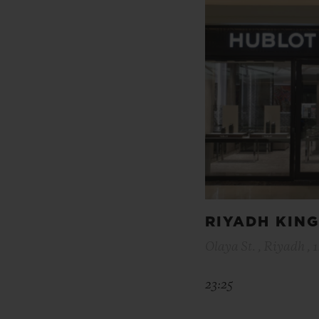
RIYADH KIN
Olaya St. , Riyadh , 
23:25