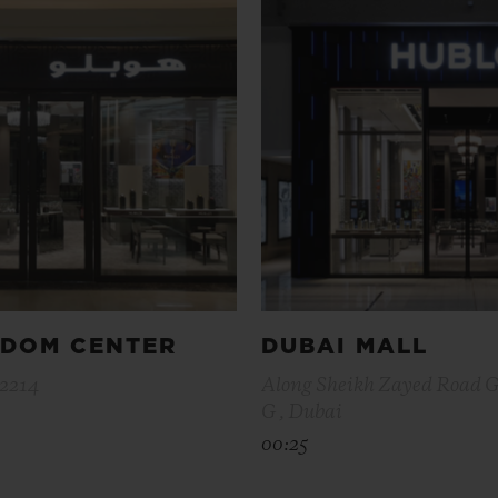
GDOM CENTER
DUBAI MALL
12214
Along Sheikh Zayed Road 
G , Dubai
00:25