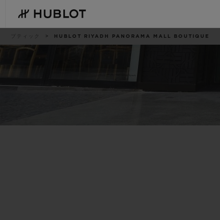
Skip
to
main
content
パ
ブティック
HUBLOT RIYADH PANORAMA MALL BOUTIQUE
ン
く
ず
リ
ス
ト
最近の検索
新作
最近の検索はありません