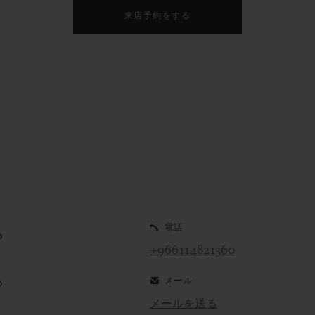
来店予約をする
電話
0
+966114821360
メール
0
メールを送る