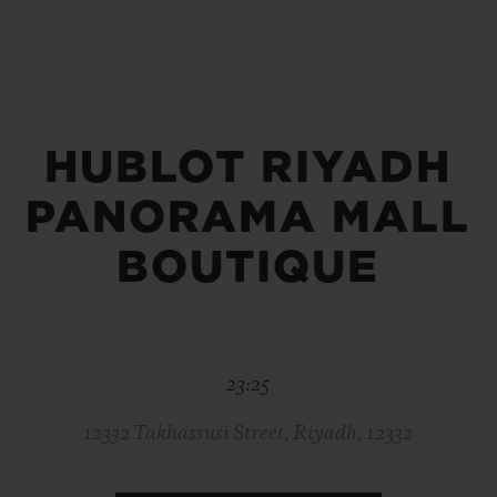
ビッグ・バン
スピリット オブ ビッグ・バン
ピーチセラミック
エッセンシャル トープ
リロ
オンライン限定
HUBLOT RIYADH
PANORAMA MALL
タと延長
配送日数
送料＆返品無料
安全な決済
BOUTIQUE
わせ
ブティック検
23:25
12332 Takhassusi Street, Riyadh, 12332