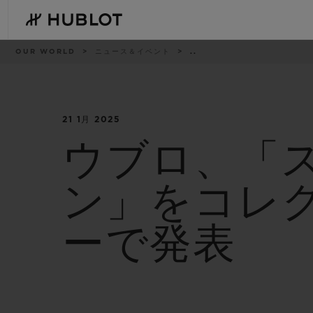
Skip
to
main
content
パ
OUR WORLD
ニュース＆イベント
..
ン
く
ず
リ
ス
ト
21 1月 2025
最近の検索
新作
最近の検索はありません
ウブロ、「ス
ン」をコレ
ーで発表