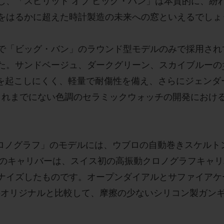
し、「スピリット オブ ビッグ・バン」は本質的に、紛
をはるかに超えた時計製造の未来への窓といえるでしょ
で「ビッグ・バン」のラウンド型モデルのみで採用され
た。サンドベージュ、ダークグリーン、スカイブルーの
ーを起こしにくく、軽量で耐傷性を備え、さらにジェンダ
これまでにない色調のセラミックウォッチの開発におけ
クロノグラフ」のモデルには、ウブロの自動巻きスケルト
。このキャリバーは、スイス初の高振動クロノグラフキャ
ナイズしたものです。オープンダイアルとサファイアケ
製のオリジナルと比較して、摩擦の少ないシリコン製ガン