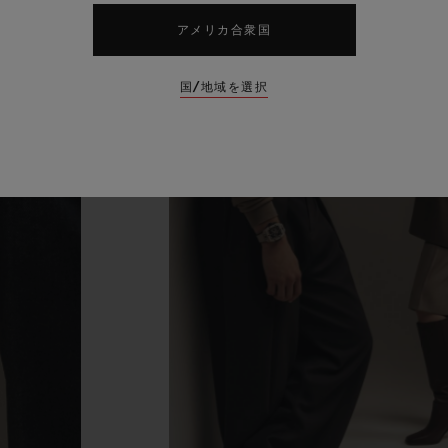
アメリカ合衆国
国/地域を選択