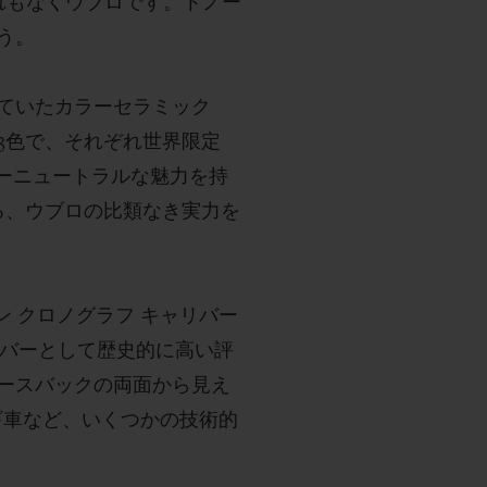
れもなくウブロです。トノー
う。
ていたカラーセラミック
3色で、それぞれ世界限定
ーニュートラルな魅力を持
る、ウブロの比類なき実力を
ン クロノグラフ キャリバー
リバーとして歴史的に高い評
ースバックの両面から見え
ギ車など、いくつかの技術的