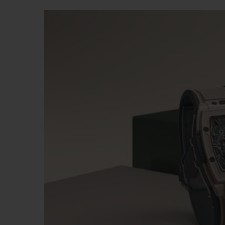
ビッグ・バン
サマー マルチカラーセラミ
ック
特別なサービス
5＋5年保証
ウブロティス
保証
お問い合