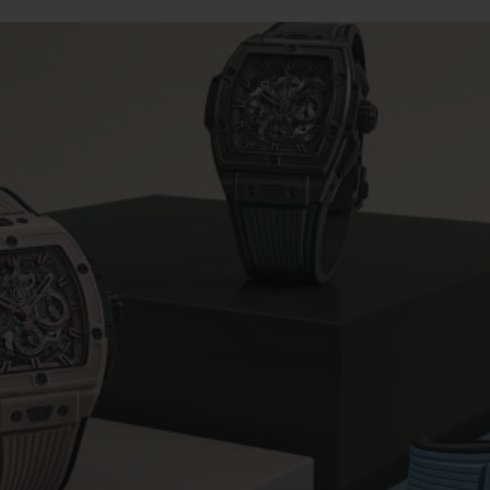
ビッグ・バン
スピリット オブ ビッグ・バン
ピーチセラミック
エッセンシャル トープ
リロ
オンライン限定
タと延長
配送日数
送料＆返品無料
安全な決済
わせ
ブティック検