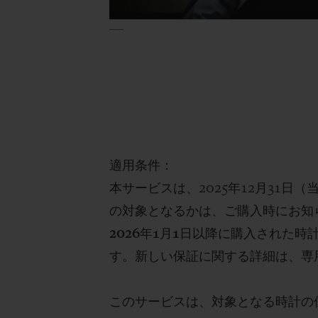
適用条件：
本
サービス
は、
2025
年
12
月
31
日（
の対象となるかは、ご購入時にお知
2026
年
1
月
1
日以降
に購入された
時
す。
新しい保証に関する詳細は、専
このサービスは、対象となる時計の