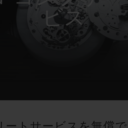
ビッグ・バン
スピリット オブ ビッグ・バン
ビス
ピーチセラミック
エッセンシャル トープ
リロ
オンライン限定
タと延長
配送日数
送料＆返品無料
安全な決済
わせ
ブティック検
リートサービスを無償