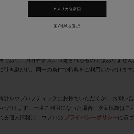
アメリカ合衆国
価値を有するものではなく、換金、返品、または現金や
国/地域を選択
国際保証と同一の諸条件が適用されます。諸条件の詳細
の「ウブロ国際保証」をご確認ください。
https://www
典であり、所有者個人に限定されるものではありません
に引き継がれ、同一の条件で特典をご利用いただけます
時計をウブロブティックにお持ちいただくか、 お問い
いただけます。一度ご利用になった場合、次回以降はご
れる個人情報は、ウブロの
プライバシーポリシー
に基