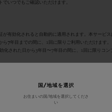
トでいつでもご確認いただけます。
証が有効化されると自動的に適用されます。本サービス
から
7
年目までの間に
、
1
回に限りご利用いただけます。
効化された日から
3
年目〜
7
年目の間に、
1
回に限りコン
が有効化された日から
2
年目〜
7
年目の間に、
1
回に限り
国/地域を選択
お住まいの国/地域を選択してくださ
い
ートメンテナンス（具体的には、時計のオーバーホール