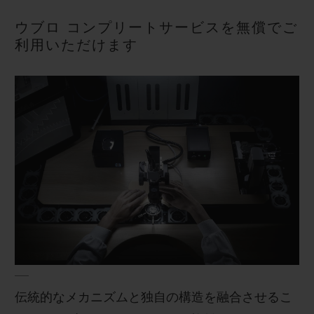
ビッグ・バン
ビッグ・バン
スピリット オブ ビ
バン
サマー マルチカラーセラ
ピーチセラミック
ウブロ コンプリートサービスを無償でご
エッセンシャル 
ミック
利用いただけます
オンライン限
特別なサービス
5＋5年保証
ウブロティスタと延長保証
配送日数
送料＆返品無料
安全な決済
伝統的なメカニズムと独自の構造を融合させるこ
ギフトポーチ