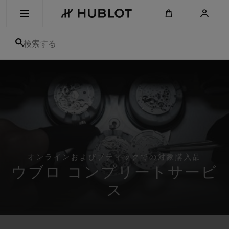
Skip
to
main
content
検索する
最近の検索
最近の検索はありません
新作
オンラインおよびブティックでの対象購入品
ウブロ コンプリートサービ
ス