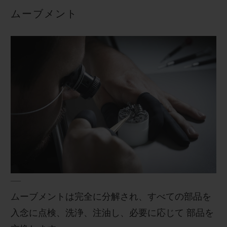
ューズチューブを必要に応じて交換し、ケースを
ムーブメント
組み立て直し、防水性を復元します。
ムーブメントは完全に分解され、すべての部品を
入念に点検、洗浄、注油し、必要に応じて 部品を