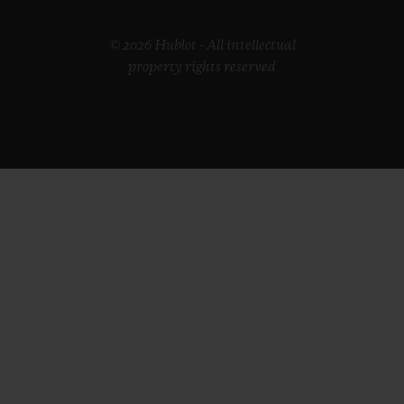
© 2026 Hublot - All intellectual
property rights reserved