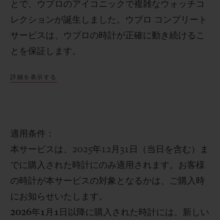
とで、ウブロのアイコニックで複雑なウォッチコ
レクションが誕生しました。ウブロ コンプリート
サービスは、ウブロの時計が正確に動き続けるこ
とを保証します。
お問い合わせ
詳細を表示する
無償コンプリートサービス（「サービス」）は、
オンライン（www.hublot.com）またはウブロ
ブティックでご購入いただいた対象の時計に限
り、1回のみご利用いただけます。
適用条件：
本
サービス
は、
2025
年
12
月
31
日（当日を含む）ま
でに購入された時計にのみ適用されます。お客様
ブティック検索
の時計が本サービスの対象となるかは、ご購入時
にお知らせいたします。
2026
年
1
月
1
日以降
に購入された
時計には、新しい