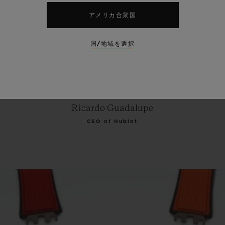
ignature
style.
The
soft
and
su
アメリカ合衆国
expected
material
in
Haute
H
国/地域を選択
t
in
addition
to
the
range
of
co
ls
to
fans
of
precision
and
ele
Ricardo Guadalupe
CEO of Hublot