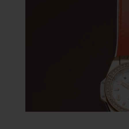
ビッグ・バン
サマー マルチカラーセラミ
ック
特別なサービス
5＋5年保証
ウブロティス
保証
お問い合