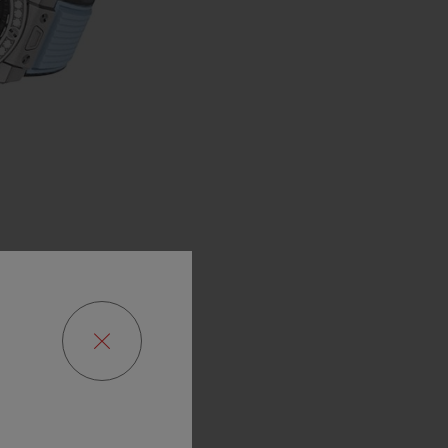
een
one
of
ake
watch
sts
as
the