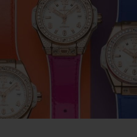
ビッグ・バン
スピリット オブ ビッグ・バン
ピーチセラミック
エッセンシャル トープ
リロ
オンライン限定
タと延長
配送日数
送料＆返品無料
安全な決済
わせ
ブティック検