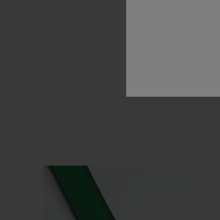
Hublot
s
of
this
un
is
an
asse
appea