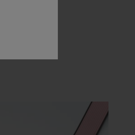
pple
touch
orlogerie
lours
that
gance.”