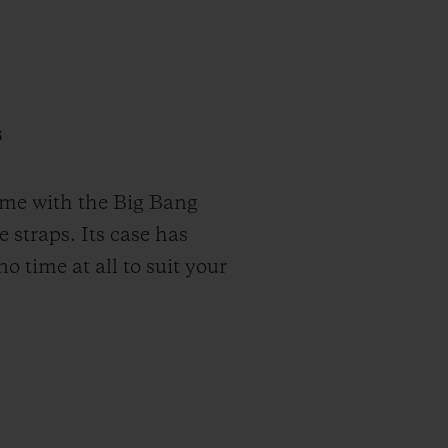
s
come with the Big Bang
 straps. Its case has
 time at all to suit your