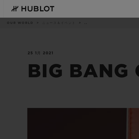
Skip
to
main
content
パ
OUR WORLD
ニュース＆イベント
..
ン
く
ず
リ
ス
ト
25 1月 2021
最近の検索
新作
最近の検索はありません
BIG BANG 