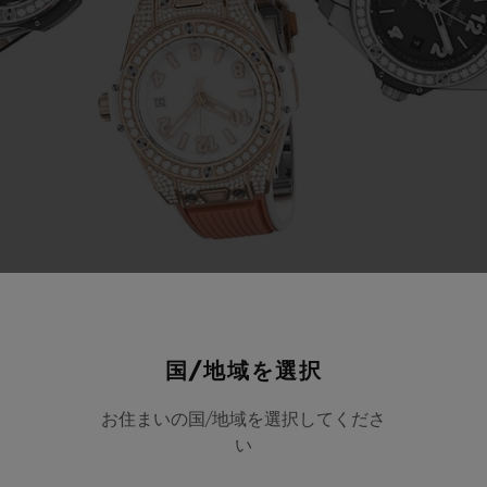
Video
most
40
years,
the
brand
has
b
国/地域を選択
nes
to
use
natural
rubber
to
m
お住まいの国/地域を選択してくださ
い
hat
are
recognised
by
enthusia