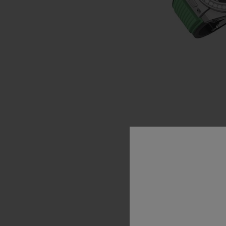
“For
al
the
only
o
straps
t