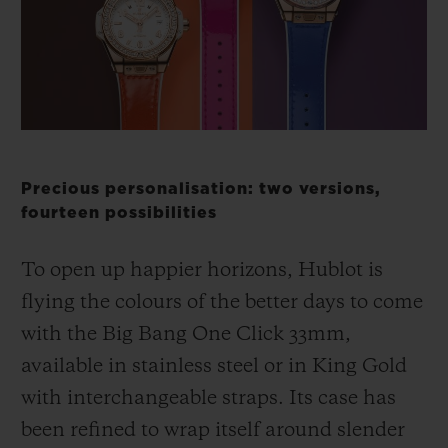
ビッグ・バン
ビッグ・バン
スピリット オブ ビ
バン
サマー マルチカラーセラ
ピーチセラミック
エッセンシャル 
ミック
オンライン限
特別なサービス
5＋5年保証
Precious personalisation: two versions,
fourteen possibilities
ウブロティスタと延長保証
To open up happier horizons, Hublot is
配送日数
flying the colours of the better days to come
with the Big Bang One Click 33mm,
送料＆返品無料
available in stainless steel or in King Gold
安全な決済
with interchangeable straps. Its case has
been refined to wrap itself around slender
ギフトポーチ