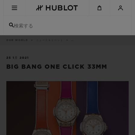
Skip
to
main
content
検索する
パ
OUR WORLD
ニュース＆イベント
..
最近の検索
ン
く
ず
リ
最近の検索はありません
ス
25 1月 2021
ト
BIG BANG ONE CLICK 33MM
新作