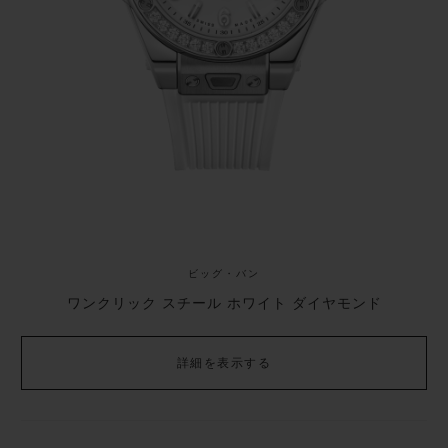
bezel set with 36 diamonds, in a masculine-
feminine model of Haute Horlogerie. A dial
in black or white depending on the material
of the case, stainless steel or King Gold,
houses the HUB1120 self-winding
movement with the date at 3 o’clock, and
28,800 vibrations per hour beat in its heart
over 40 consecutive hours. A mechanical
ビッグ・バン
gem with a certain character.
ワンクリック スチール ホワイト ダイヤモンド
詳細を表示する