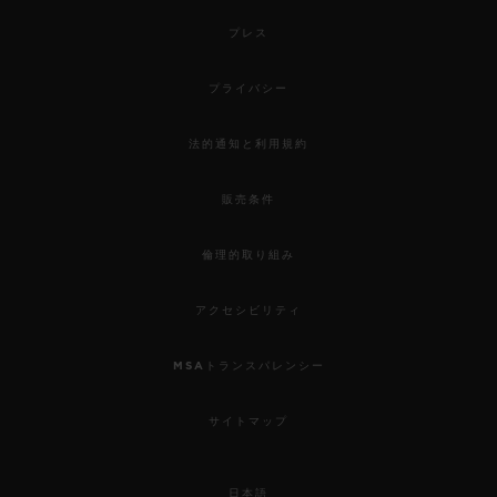
プレス
プライバシー
法的通知と利用規約
販売条件
倫理的取り組み
ビッグ・バン
ワンクリック キングゴールド ホワ
アクセシビリティ
イト パヴェ 33 MM
MSAトランスパレンシー
•
EUR 35,300
サイトマップ
日本語