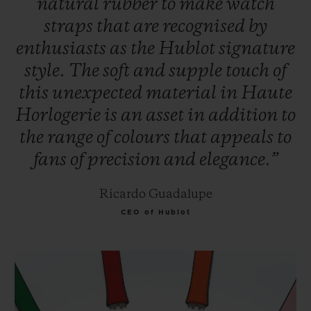
natural
rubber
to
make
watch
straps
that
are
recognised
by
enthusiasts
as
the
Hublot
signature
style.
The
soft
and
supple
touch
of
this
unexpected
material
in
Haute
Horlogerie
is
an
asset
in
addition
to
the
range
of
colours
that
appeals
to
fans
of
precision
and
elegance.”
Ricardo Guadalupe
CEO of Hublot