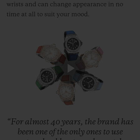
wrists and can change appearance in no
time at all to suit your mood.
お問い合わせ
Play
ブティック検索
Video
“For
almost
40
years,
the
brand
has
been
one
of
the
only
ones
to
use