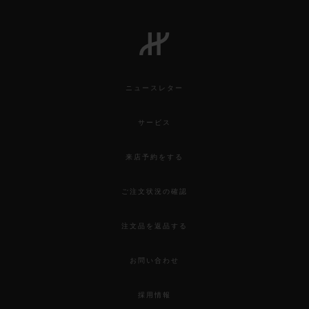
ビッグ・バン
ワンクリック キングゴールド ホワイ
ト ダイヤモンド 33 MM
ニュースレター
•
EUR 28,200
サービス
来店予約をする
ご注文状況の確認
注文品を返品する
お問い合わせ
採用情報