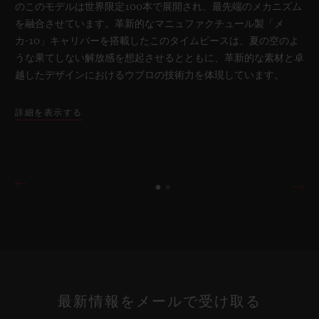
のこのモデルは世界限定100本で展開され、最先端のメカニズム
を融合させています。革新的なマニュファクチュール製「メ
カ-10」キャリバーを搭載したこのタイムピースは、夏の空のよ
うな果てしない解放感を想起させるとともに、革新的な素材と卓
越したデザインにおけるウブロの技術力を体現しています。
詳細を表示する
ビッグ・バン
ワンクリック キングゴールド
パヴェ 33 MM
•
EUR 35,300
最新情報をメールで受け取る