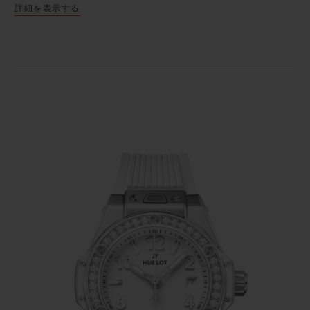
詳細を表示する
of the natural materials. There are more
diamonds, and their aura illuminates the
bezel. A way of wearing Haute Joaillerie
nonchalantly, like another accessory.
The feminine and versatile Big Bang One
Click 33mm adopts the patented “One
Click” fastening system, allowing the watch
to take on an alternative appearance in just
a click. Dressed in the codes of its alter ego,
the emblematic Big Bang Unico, and its big
sister launched in 2016 as a 39-mm model
without chronograph, it combines screws, a
crown, indices, stylised numerals and a