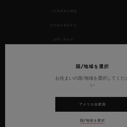
ご注文状況の確認
注文品を返品する
お問い合わせ
採用情報
国/地域を選択
プレス
お住まいの国/地域を選択してくだ
プライバシー
い
法的通知と利用規約
アメリカ合衆国
販売条件
国/地域を選択
倫理的取り組み