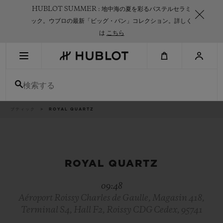
Skip
HUBLOT SUMMER : 地中海の夏を彩るパステルセラミ
to
main
ック。ウブロの最新「ビッグ・バン」コレクション。詳しく
content
は
こちら
最近の検索
検索する
最近の検索はありません
新作
パ
ブティック
ROYAL QUARTZ
ン
く
ず
リ
ス
ト
ROYAL QUARTZ
09:48
Aéroport Roissy Charles de Gaulle, Magasin 418,
Terminal S4, Hall F2, Roissy CDG Cedex, 95741