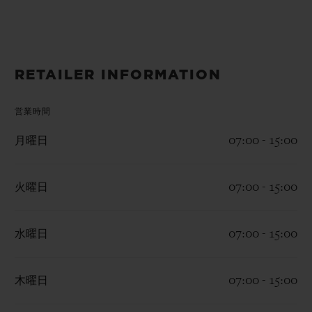
ビッグ・バン
ビッグ・バン
スピリット オブ ビ
バン
サマー マルチカラーセラ
ピーチセラミック
エッセンシャル 
ミック
オンライン限
RETAILER INFORMATION
特別なサービス
営業時間
5＋5年保証
月曜日
07:00 - 15:00
ウブロティスタと延長保証
火曜日
07:00 - 15:00
配送日数
水曜日
07:00 - 15:00
送料＆返品無料
安全な決済
木曜日
07:00 - 15:00
ギフトポーチ