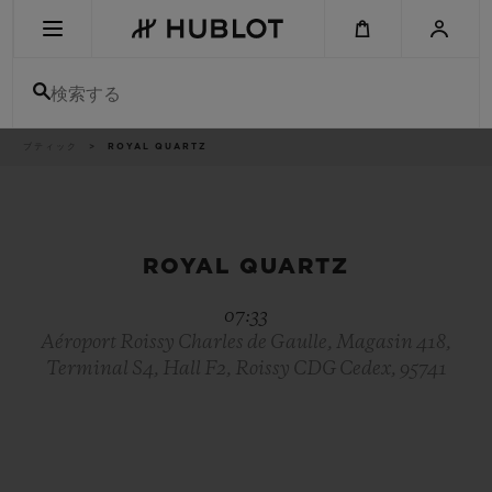
Skip
to
main
content
検索する
パ
ブティック
ROYAL QUARTZ
最近の検索
ン
く
ず
リ
最近の検索はありません
ス
ト
新作
ROYAL QUARTZ
07:33
Aéroport Roissy Charles de Gaulle, Magasin 418,
Terminal S4, Hall F2, Roissy CDG Cedex, 95741