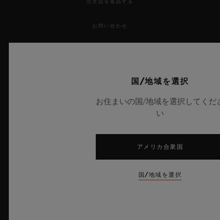
注文品を返品する
お問い合わせ
採用情報
プレス
国/地域を選択
お住まいの国/地域を選択してくだ
プライバシー
い
法的通知と利用規約
アメリカ合衆国
販売条件
倫理的取り組み
国/地域を選択
アクセシビリティ