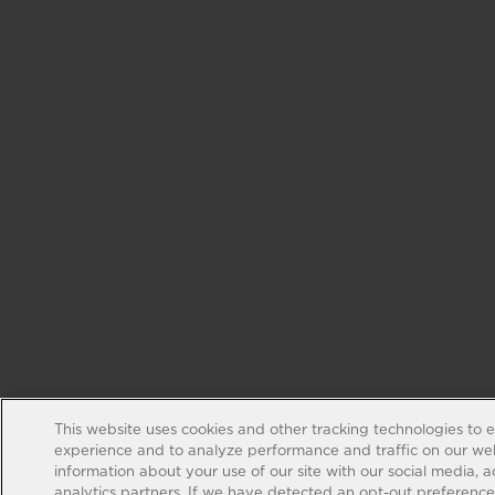
This website uses cookies and other tracking technologies to 
experience and to analyze performance and traffic on our web
information about your use of our site with our social media, 
analytics partners. If we have detected an opt-out preference s