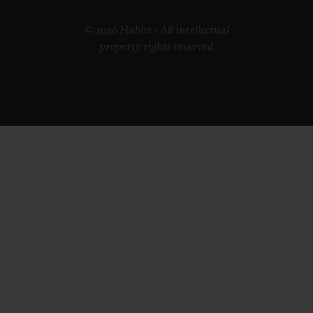
© 2026 Hublot - All intellectual
property rights reserved