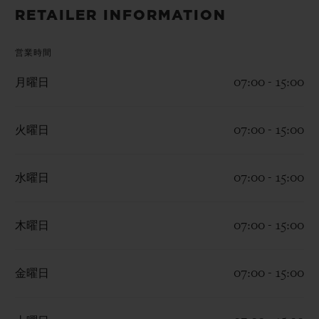
ビッグ・バン
ビッグ・バン
スピリット オブ ビ
RETAILER INFORMATION
バン
サマー マルチカラーセラ
ピーチセラミック
エッセンシャル 
ミック
オンライン限
営業時間
月曜日
07:00 - 15:00
特別なサービス
5＋5年保証
火曜日
07:00 - 15:00
ウブロティスタと延長保証
水曜日
07:00 - 15:00
配送日数
木曜日
07:00 - 15:00
送料＆返品無料
金曜日
07:00 - 15:00
安全な決済
ギフトポーチ