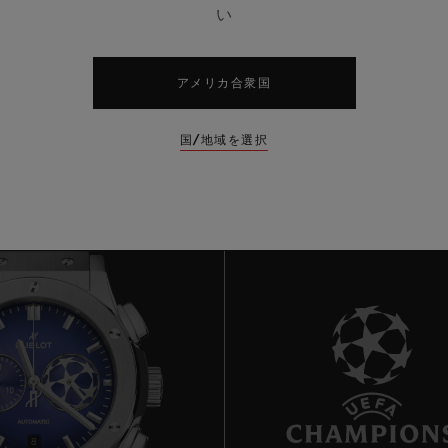
0
い
0
アメリカ合衆国
国/地域を選択
8