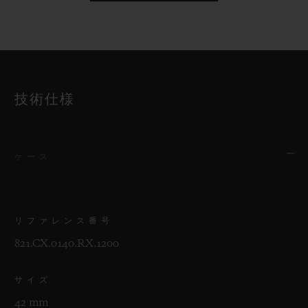
技術仕様
ケース
リファレンス番号
821.CX.0140.RX.1200
サイズ
42 mm