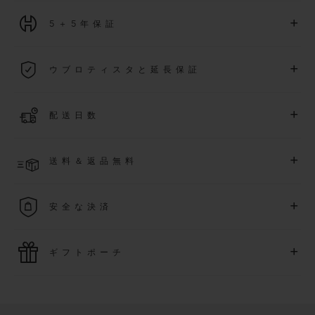
+
5＋5年保証
2026年1月1日以降に購入された全ての時計には、5年間の国
+
ウブロティスタと延長保証
際保証が適用されます。
詳細を表示する
「ウブロティスタ」コミュニティに参加する
事で
、
2026
年
1
+
配送日数
月
1
日以降に購入された時計を対象に、保証を
さら
に5
年間延
長できます
(
条件あり
)
。また、メンバー限定のイベントにも
ご入金確認後、3～5営業日以内に配送予定です。在庫状況に
アクセス可能になります。
+
送料＆返品無料
より異なる場合がございます
詳細を表示する
送料は無料となり、返品も簡単な手続きのみで無料となりま
+
安全な決済
す
最新の決済技術をご利用ください。オンラインでのすべての
+
ギフトポーチ
ご購入は迅速で安全に処理され、お客様の個人情報は確実に
保護されます。
ウブロの無料ギフトポーチでお買い物をより特別なものにし
てみませんか？