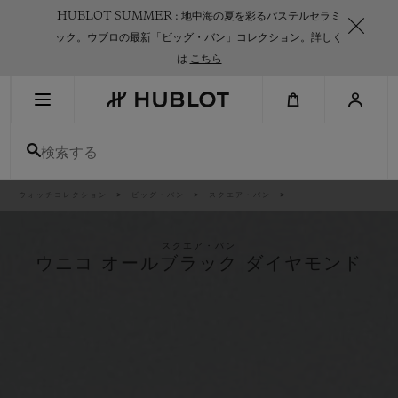
Skip
HUBLOT SUMMER : 地中海の夏を彩るパステルセラミ
to
main
ック。ウブロの最新「ビッグ・バン」コレクション。詳しく
content
は
こちら
最近の検索
検索する
最近の検索はありません
新作
パ
ウォッチコレクション
ビッグ・バン
スクエア・バン
ン
く
ず
リ
ス
スクエア・バン
ト
ウニコ オールブラック ダイヤモンド