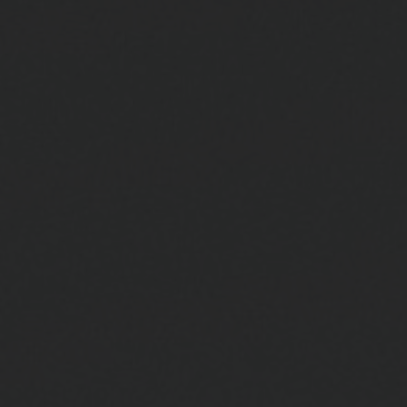
ビッグ・バン
ビッグ・バン
スピリット オブ ビ
バン
サマー マルチカラーセラ
ピーチセラミック
エッセンシャル 
ミック
オンライン限
特別なサービス
5＋5年保証
ウブロティスタと延長保証
配送日数
送料＆返品無料
安全な決済
ギフトポーチ