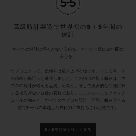
高級時計製造で世界初の5＋5年間の
保証
すべての時計に揺るぎない自信を。オーナー様に10年間の
安心を。
ウブロにとって、信頼とは築き上げる物です。そして今、そ
の信頼が保証へと進化しました。この独自の取り組みは、ウ
ブロの時計が備える品質、耐久性、そして総合的な性能に対
する揺るぎない自信の表れであり、ニヨンのマニュファクチ
ュールの強みと、すべてのウブロを設計、開発、組み立てる
専門チームの卓越した技術力に裏打ちされた物です。
5＋5年保証を詳しく見る