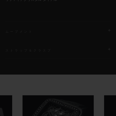
ムーブメント
ストラップ＆クラスプ
ムーブメント
HUB1280 ウニコ マニュファクチュール 自動巻きクロノグラフ
コラムホイール式フライバック ムーブメント
ストラップ
ブラックラバーストラップ
パワーリザーブ
約72時間
クラスプ
ブラックセラミック＆チタニウム フォールディングバックル