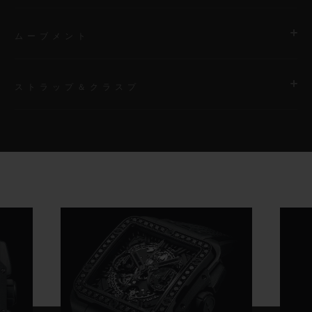
ムーブメント
ストラップ＆クラスプ
ムーブメント
HUB1280 ウニコ マニュファクチュール 自動巻きクロノグラフ
コラムホイール式フライバック ムーブメント
ストラップ
ブラックラバーストラップ
パワーリザーブ
約72時間
クラスプ
ブラックセラミック＆チタニウム フォールディングバックル