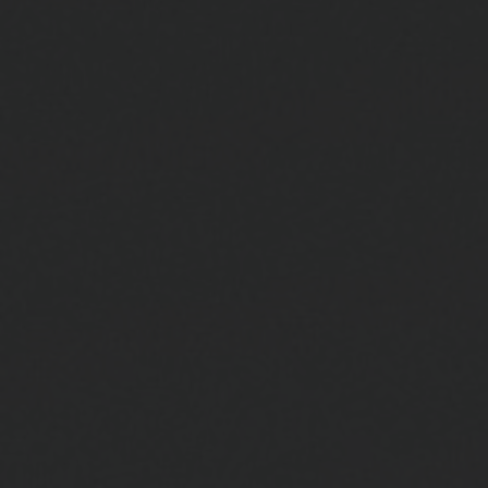
ビッグ・バン
ビッグ・バン
スピリット オブ ビ
バン
サマー マルチカラーセラ
ピーチセラミック
エッセンシャル 
ミック
オンライン限
特別なサービス
5＋5年保証
ウブロティスタと延長保証
配送日数
送料＆返品無料
安全な決済
ギフトポーチ