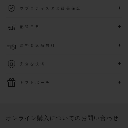
2026年1月1日以降に購入された全ての時計には、5年間の国
+
ウブロティスタと延長保証
際保証が適用されます。
詳細を表示する
「ウブロティスタ」コミュニティに参加する
事で
、
2026
年
1
+
配送日数
月
1
日以降に購入された時計を対象に、保証を
さら
に5
年間延
長できます
(
条件あり
)
。また、メンバー限定のイベントにも
ご入金確認後、2～6営業日以内に配送予定です。在庫状況に
アクセス可能になります。
+
送料＆返品無料
より異なる場合がございます
詳細を表示する
送料は無料となり、返品も簡単な手続きのみで無料となりま
+
安全な決済
す
最新の決済技術をご利用ください。オンラインでのすべての
+
ギフトポーチ
ご購入は迅速で安全に処理され、お客様の個人情報は確実に
保護されます。
ウブロの無料ギフトポーチでお買い物をより特別なものにし
てみませんか？
オンライン購入についてのお問い合わせ