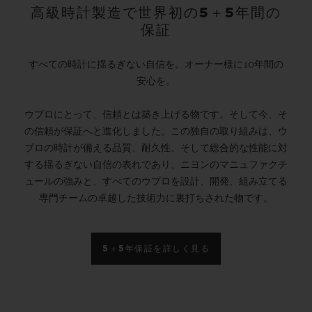
高級時計製造で世界初の5＋5年間の
保証
すべての時計に揺るぎない自信を。オーナー様に10年間の
安心を。
ウブロにとって、信頼とは築き上げる物です。そして今、そ
の信頼が保証へと進化しました。この独自の取り組みは、ウ
ブロの時計が備える品質、耐久性、そして総合的な性能に対
する揺るぎない自信の表れであり、ニヨンのマニュファクチ
ュールの強みと、すべてのウブロを設計、開発、組み立てる
専門チームの卓越した技術力に裏打ちされた物です。
5＋5年保証を詳しく見る