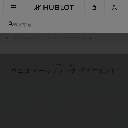
Skip
to
main
content
検索する
パ
ウォッチコレクション
ビッグ・バン
スクエア・バン
最近の検索
ン
く
ず
リ
最近の検索はありません
ス
ト
新作
スクエア・バン
ウニコ オールブラック ダイヤモンド