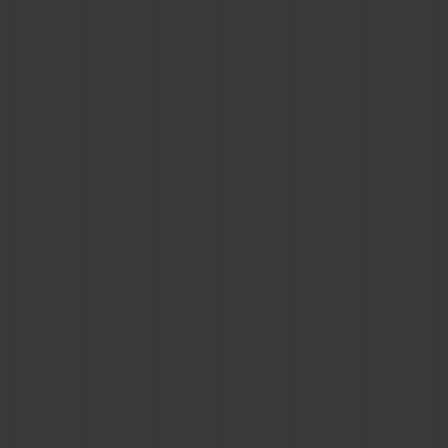
ビッグ・バン
ビッグ・バン
スピリット オブ ビ
バン
サマー マルチカラーセラ
ピーチセラミック
エッセンシャル 
ミック
オンライン限
特別なサービス
5＋5年保証
ウブロティスタと延長保証
配送日数
送料＆返品無料
安全な決済
ギフトポーチ