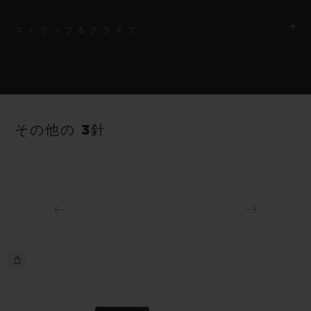
ストラップ＆クラスプ
ムーブメント
HUB1110 自動巻きムーブメント
ストラップ
パワーリザーブ
ブルーのライン入りラバーストラップ
約48時間
その他の 3針
クラスプ
18Kキングゴールド＆ステンレススチール（ブラックPVD）