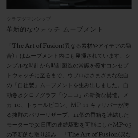
クラフツマンシップ
革新的なウォッチ ムーブメント
「
The Art of Fusion(
異なる素材やアイデアの融
合
)
」はムーブメント内にも発揮されています。シ
ンプルな時計から時計製造の常識を覆すコンセプ
トウォッチに至るまで、ウブロはさまざまな独自
の「自社製」ムーブメントを生み出しました。自
動巻きクロノグラフ「ウニコ」の斬新な構造。メ
カ
-10
、トゥールビヨン、
MP-11
キャリバーが誇
る抜群のパワーリザーブ。
11
個の香箱を連結した
モーターで
50
日間の連続駆動を可能にした
MP-05
の革新的な取り組み。「
The Art of Fusion(
異な