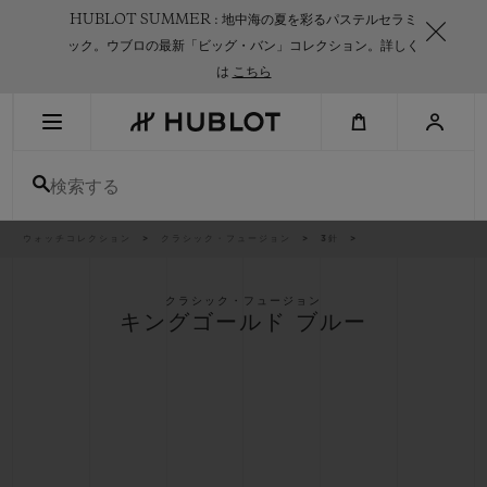
Skip
HUBLOT SUMMER : 地中海の夏を彩るパステルセラミ
to
main
ック。ウブロの最新「ビッグ・バン」コレクション。詳しく
content
は
こちら
最近の検索
検索する
最近の検索はありません
新作
パ
ウォッチコレクション
クラシック・フュージョン
3針
ン
く
ず
リ
ス
クラシック・フュージョン
ト
キングゴールド ブルー