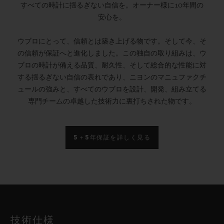
すべての時計に揺るぎない自信を。オーナー様に10年間の
安心を。
ウブロにとって、信頼とは築き上げる物です。そして今、そ
の信頼が保証へと進化しました。この独自の取り組みは、ウ
ブロの時計が備える品質、耐久性、そして総合的な性能に対
する揺るぎない自信の表れであり、ニヨンのマニュファクチ
ュールの強みと、すべてのウブロを設計、開発、組み立てる
専門チームの卓越した技術力に裏打ちされた物です。
5＋5年保証を詳しく見る
技術仕様