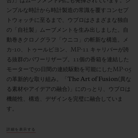
合
)
」はムーブメント内にも発揮されています。シ
ンプルな時計から時計製造の常識を覆すコンセプ
トウォッチに至るまで、ウブロはさまざまな独自
の「自社製」ムーブメントを生み出しました。自
動巻きクロノグラフ「ウニコ」の斬新な構造。メ
カ
-10
、トゥールビヨン、
MP-11
キャリバーが誇
る抜群のパワーリザーブ。
11
個の香箱を連結した
モーターで
50
日間の連続駆動を可能にした
MP-05
の革新的な取り組み。「
The Art of Fusion(
異な
る素材やアイデアの融合
)
」にのっとり、ウブロは
機能性、構造、デザインを完璧に融合していま
す。
詳細を表示する