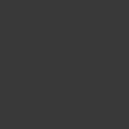
ビッグ・バン
ビッグ・バン
スピリット オブ ビ
バン
サマー マルチカラーセラ
ピーチセラミック
エッセンシャル 
ミック
オンライン限
特別なサービス
5＋5年保証
ウブロティスタと延長保証
配送日数
送料＆返品無料
安全な決済
ギフトポーチ