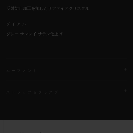
反射防止加工を施したサファイアクリスタル
ダイアル
グレー サンレイ サテン仕上げ
ムーブメント
ストラップ＆クラスプ
ムーブメント
HUB1110 自動巻きムーブメント
ストラップ
パワーリザーブ
グレーラバー（ライン入り）ストラップ