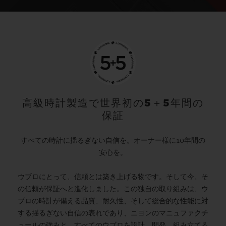
高級時計製造で世界初の5＋5年間の
保証
すべての時計に揺るぎない自信を。オーナー様に10年間の
安心を。
ウブロにとって、信頼とは築き上げる物です。そして今、そ
の信頼が保証へと進化しました。この独自の取り組みは、ウ
ブロの時計が備える品質、耐久性、そして総合的な性能に対
する揺るぎない自信の表れであり、ニヨンのマニュファクチ
ュールの強みと、すべてのウブロを設計、開発、組み立てる