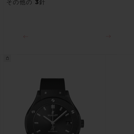
約48時間
その他の 3針
クラスプ
18Kキングゴールド