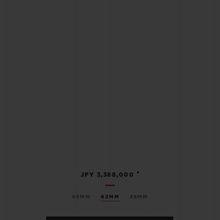
•
JPY 3,388,000
45MM
42MM
38MM