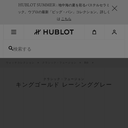
Skip
HUBLOT SUMMER : 地中海の夏を彩るパステルセラミ
to
main
ック。ウブロの最新「ビッグ・バン」コレクション。詳しく
content
は
こちら
最近の検索
検索する
最近の検索はありません
新作
パ
ウォッチコレクション
クラシック・フュージョン
3針
ン
く
ず
リ
ス
クラシック・フュージョン
ト
キングゴールド レーシンググレー