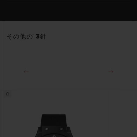
HUB1110 自動巻きムーブメント
ストラップ
パワーリザーブ
ブラックラバー＆アリゲーターのストラップ
約48時間
その他の 3針
クラスプ
ステンレススチール