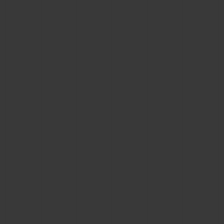
ビッグ・バン
ビッグ・バン
スピリット オブ ビ
バン
サマー マルチカラーセラ
ピーチセラミック
エッセンシャル 
ミック
オンライン限
特別なサービス
5＋5年保証
ウブロティスタと延長保証
配送日数
送料＆返品無料
安全な決済
ギフトポーチ