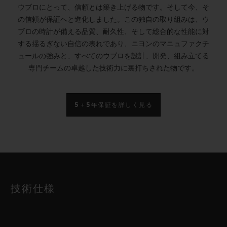
ウブロにとって、信頼とは築き上げる物です。そして今、そ
の信頼が保証へと進化しました。この独自の取り組みは、ウ
ブロの時計が備える品質、耐久性、そして総合的な性能に対
する揺るぎない自信の表れであり、ニヨンのマニュファクチ
ュールの強みと、すべてのウブロを設計、開発、組み立てる
専門チームの卓越した技術力に裏打ちされた物です。
5＋5年保証を詳しく見る
技術仕様