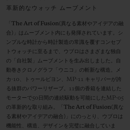
革新的なウォッチ ムーブメント
「
The Art of Fusion(
異なる素材やアイデアの融
合
)
」はムーブメント内にも発揮されています。シ
ンプルな時計から時計製造の常識を覆すコンセプ
トウォッチに至るまで、ウブロはさまざまな独自
の「自社製」ムーブメントを生み出しました。自
動巻きクロノグラフ「ウニコ」の斬新な構造。メ
カ
-10
、トゥールビヨン、
MP-11
キャリバーが誇
る抜群のパワーリザーブ。
11
個の香箱を連結した
モーターで
50
日間の連続駆動を可能にした
MP-05
の革新的な取り組み。「
The Art of Fusion(
異な
る素材やアイデアの融合
)
」にのっとり、ウブロは
機能性、構造、デザインを完璧に融合していま