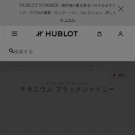
Skip
HUBLOT SUMMER : 地中海の夏を彩るパステルセラミ
to
main
ック。ウブロの最新「ビッグ・バン」コレクション。詳しく
content
は
こちら
最近の検索
検索する
最近の検索はありません
新作
パ
ウォッチコレクション
クラシック・フュージョン
3針
ン
く
限定
ず
リ
ス
クラシック・フュージョン
ト
チタニウム ブラックシャイニー