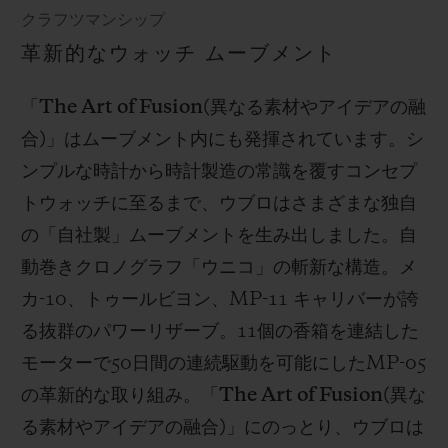
クラフツマンシップ
革新的なウォッチ ムーブメント
「
The Art of Fusion(
異なる素材やアイデアの融
合
)
」はムーブメント内にも発揮されています。シ
ンプルな時計から時計製造の常識を覆すコンセプ
トウォッチに至るまで、ウブロはさまざまな独自
の「自社製」ムーブメントを生み出しました。自
動巻きクロノグラフ「ウニコ」の斬新な構造。メ
カ
-10
、トゥールビヨン、
MP-11
キャリバーが誇
る抜群のパワーリザーブ。
11
個の香箱を連結した
モーターで
50
日間の連続駆動を可能にした
MP-05
の革新的な取り組み。「
The Art of Fusion(
異な
る素材やアイデアの融合
)
」にのっとり、ウブロは