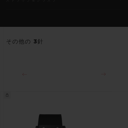
ストラップ＆クラスプ
ムーブメント
HUB2912 クォーツムーブメント
ストラップ
パワーリザーブ
ブラックのラバー（ライン入り）ストラップ
3～5年間
その他の 3針
クラスプ
ステンレススチール