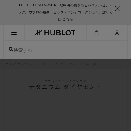
Skip
HUBLOT SUMMER : 地中海の夏を彩るパステルセラミ
to
main
ック。ウブロの最新「ビッグ・バン」コレクション。詳しく
content
は
こちら
最近の検索
検索する
最近の検索はありません
新作
パ
ウォッチコレクション
クラシック・フュージョン
3針
ン
く
ず
リ
ス
クラシック・フュージョン
ト
チタニウム ダイヤモンド