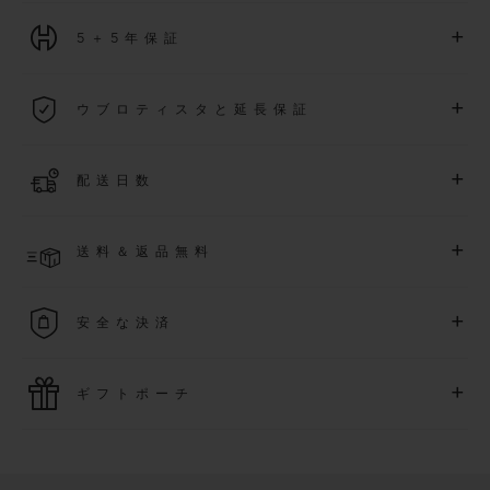
+
5＋5年保証
2026年1月1日以降に購入された全ての時計には、5年間の国
+
ウブロティスタと延長保証
際保証が適用されます。
詳細を表示する
「ウブロティスタ」コミュニティに参加する
事で
、
2026
年
1
+
配送日数
月
1
日以降に購入された時計を対象に、保証を
さら
に5
年間延
長できます
(
条件あり
)
。また、メンバー限定のイベントにも
ご入金確認後、3～5営業日以内に配送予定です。在庫状況に
アクセス可能になります。
+
送料＆返品無料
より異なる場合がございます
詳細を表示する
送料は無料となり、返品も簡単な手続きのみで無料となりま
+
安全な決済
す
最新の決済技術をご利用ください。オンラインでのすべての
+
ギフトポーチ
ご購入は迅速で安全に処理され、お客様の個人情報は確実に
保護されます。
ウブロの無料ギフトポーチでお買い物をより特別なものにし
てみませんか？