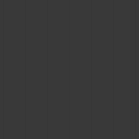
ビッグ・バン
ビッグ・バン
スピリット オブ ビ
バン
サマー マルチカラーセラ
ピーチセラミック
エッセンシャル 
ミック
オンライン限
特別なサービス
5＋5年保証
ウブロティスタと延長保証
配送日数
送料＆返品無料
安全な決済
ギフトポーチ