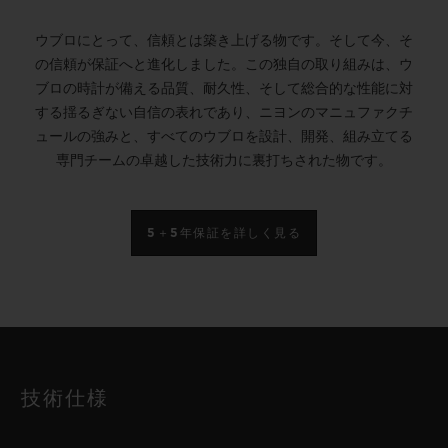
ウブロにとって、信頼とは築き上げる物です。そして今、そ
の信頼が保証へと進化しました。この独自の取り組みは、ウ
ブロの時計が備える品質、耐久性、そして総合的な性能に対
する揺るぎない自信の表れであり、ニヨンのマニュファクチ
ュールの強みと、すべてのウブロを設計、開発、組み立てる
専門チームの卓越した技術力に裏打ちされた物です。
5＋5年保証を詳しく見る
技術仕様