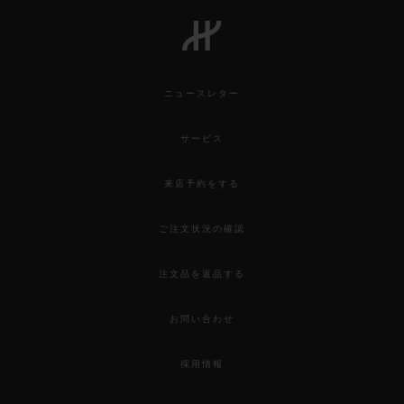
ビッグ・バン
ビッグ・バン
スピリット オブ ビ
バン
サマー マルチカラーセラ
ピーチセラミック
エッセンシャル 
ミック
オンライン限
ニュースレター
特別なサービス
サービス
5＋5年保証
来店予約をする
ウブロティスタと延長保証
ご注文状況の確認
配送日数
注文品を返品する
送料＆返品無料
お問い合わせ
安全な決済
採用情報
ギフトポーチ