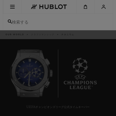
Skip
to
main
content
検索する
パ
OUR WORLD
クラフツマンシップ
チタニウム
最近の検索
ン
く
ず
リ
最近の検索はありません
ス
ト
新作
8
UEFAチャンピオンズリーグ公式タイムキーパー