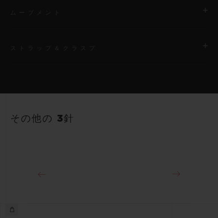
ムーブメント
ストラップ＆クラスプ
ムーブメント
HUB2900 クォーツムーブメント
ストラップ
パワーリザーブ
ホワイトラバー＆ベージュアリゲーター、シルバーカラーのステ
3～5年間
その他の 3針
ッチ入り
クラスプ
ステンレススチール