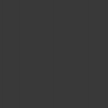
ビッグ・バン
ビッグ・バン
スピリット オブ ビ
バン
サマー マルチカラーセラ
ピーチセラミック
エッセンシャル 
ミック
オンライン限
特別なサービス
5＋5年保証
ウブロティスタと延長保証
配送日数
送料＆返品無料
安全な決済
ギフトポーチ