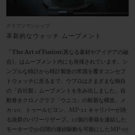
クラフツマンシップ
革新的なウォッチ ムーブメント
「
The Art of Fusion(
異なる素材やアイデアの融
合
)
」はムーブメント内にも発揮されています。シ
ンプルな時計から時計製造の常識を覆すコンセプ
トウォッチに至るまで、ウブロはさまざまな独自
の「自社製」ムーブメントを生み出しました。自
動巻きクロノグラフ「ウニコ」の斬新な構造。メ
カ
-10
、トゥールビヨン、
MP-11
キャリバーが誇
る抜群のパワーリザーブ。
11
個の香箱を連結した
モーターで
50
日間の連続駆動を可能にした
MP-05