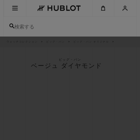
Skip
to
main
content
検索する
パ
ウォッチコレクション
ビッグ・バン
ビッグ・バン オリジナル
最近の検索
ン
く
ず
リ
最近の検索はありません
ス
ビッグ・バン
ト
ベージュ ダイヤモンド
新作