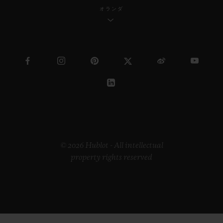
オランダ
© 2026 Hublot - All intellectual
property rights reserved