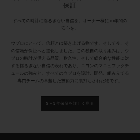
保証
すべての時計に揺るぎない自信を。オーナー様に10年間の
安心を。
ウブロにとって、信頼とは築き上げる物です。そして今、そ
の信頼が保証へと進化しました。この独自の取り組みは、ウ
ブロの時計が備える品質、耐久性、そして総合的な性能に対
する揺るぎない自信の表れであり、ニヨンのマニュファクチ
ュールの強みと、すべてのウブロを設計、開発、組み立てる
専門チームの卓越した技術力に裏打ちされた物です。
5＋5年保証を詳しく見る