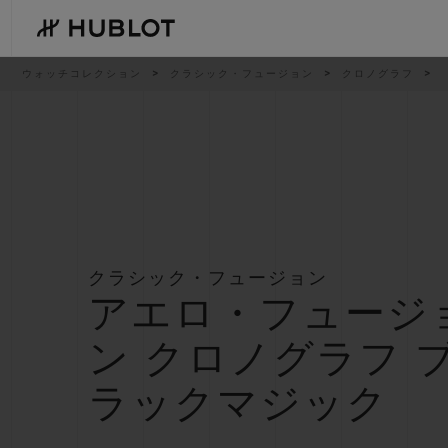
Skip
to
main
content
パ
ウォッチコレクション
クラシック・フュージョン
クロノグラフ
ン
く
ず
リ
ス
ト
最近の検索
新作
最近の検索はありません
クラシック・フュージョン
アエロ・フュージ
ン クロノグラフ 
ラックマジック