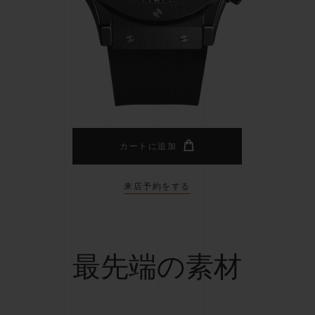
ビッグ・バン
スピリット オブ ビッグ・バン
ピーチセラミック
エッセンシャル トープ
リロ
オンライン限定
タと延長
配送日数
送料＆返品無料
安全な決済
カートに追加
来店予約をする
わせ
ブティック検
最先端の素材