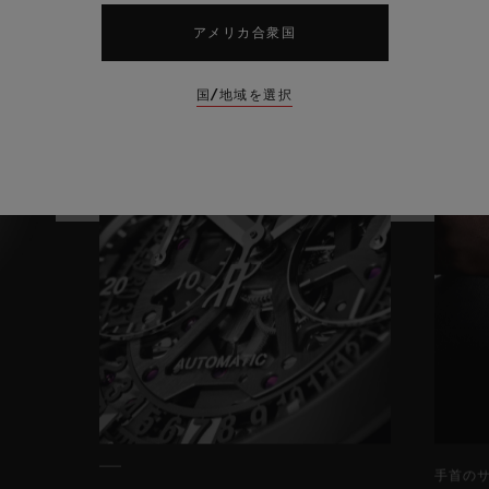
アメリカ合衆国
国/地域を選択
手首の