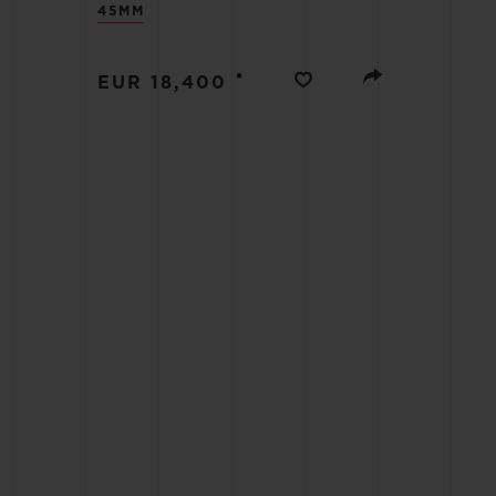
45MM
ビッグ・バン
サマー マルチカラーセラミ
ック
•
EUR 18,400
特別なサービス
5＋5年保証
ウブロティス
保証
お問い合