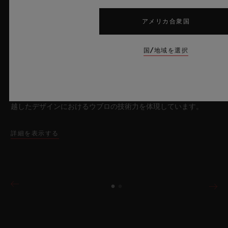
2026年7月8日、スイス・ニヨン – サファイアクリスタルにおい
て比類なき技術を誇るウブロは、新作「ビッグ・バン サファイ
アメリカ合衆国
ア スカイブルー」により、再び時計製造の限界を押し広げま
す。魅惑的なスカイブルーの透明感を放つサファイアクリスタル
国/地域を選択
のこのモデルは世界限定100本で展開され、最先端のメカニズム
を融合させています。革新的なマニュファクチュール製「メ
カ-10」キャリバーを搭載したこのタイムピースは、夏の空のよ
うな果てしない解放感を想起させるとともに、革新的な素材と卓
越したデザインにおけるウブロの技術力を体現しています。
詳細を表示する