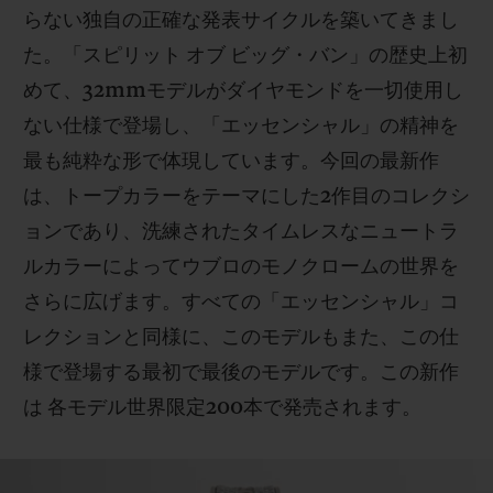
らない独自の正確な発表サイクルを築いてきまし
た。「スピリット オブ ビッグ・バン」の歴史上初
めて、32mmモデルがダイヤモンドを一切使用し
ない仕様で登場し、「エッセンシャル」の精神を
お問い合わせ
最も純粋な形で体現しています。今回の最新作
は、トープカラーをテーマにした2作目のコレクシ
ョンであり、洗練されたタイムレスなニュートラ
ルカラーによってウブロのモノクロームの世界を
さらに広げます。すべての「エッセンシャル」コ
レクションと同様に、このモデルもまた、この仕
様で登場する最初で最後のモデルです。この新作
ブティック検索
は 各モデル世界限定200本で発売されます。