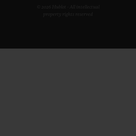
© 2026 Hublot - All intellectual
property rights reserved