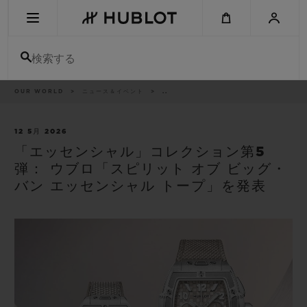
Skip
to
main
content
検索する
パ
OUR WORLD
ニュース＆イベント
..
最近の検索
ン
く
ず
リ
最近の検索はありません
ス
12 5月 2026
ト
「エッセンシャル」コレクション第5
新作
弾： ウブロ「スピリット オブ ビッグ・
バン エッセンシャル トープ」を発表