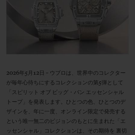
ビッグ・バン
ビッグ・バン
スピリット オブ ビ
バン
サマー マルチカラーセラ
ピーチセラミック
エッセンシャル 
ミック
オンライン限
特別なサービス
5＋5年保証
ウブロティスタと延長保証
2026年5月12日 – ウブロは、世界中のコレクター
が毎年心待ちにするコレクションの第5弾として
配送日数
「スピリット オブ ビッグ・バン エッセンシャル
トープ」を発表します。ひとつの色、ひとつのデ
送料＆返品無料
ザインを、年に一度、オンライン限定で発売する
安全な決済
という唯一無二のビジョンのもとに生まれた「エ
ッセンシャル」コレクションは、その期待を 裏切
ギフトポーチ