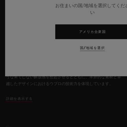
ビッグ・バン サファイア スカイブルー
お住まいの国/地域を選択してくだ
い
2026年7月8日、スイス・ニヨン – サファイアクリスタルにおい
アメリカ合衆国
て比類なき技術を誇るウブロは、新作「ビッグ・バン サファイ
ア スカイブルー」により、再び時計製造の限界を押し広げま
国/地域を選択
す。魅惑的なスカイブルーの透明感を放つサファイアクリスタル
のこのモデルは世界限定100本で展開され、最先端のメカニズム
を融合させています。革新的なマニュファクチュール製「メ
カ-10」キャリバーを搭載したこのタイムピースは、夏の空のよ
うな果てしない解放感を想起させるとともに、革新的な素材と卓
越したデザインにおけるウブロの技術力を体現しています。
詳細を表示する