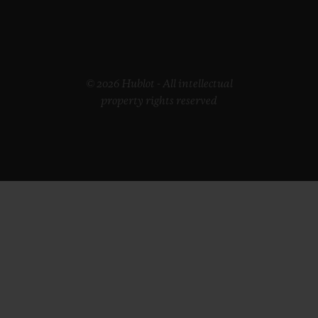
© 2026 Hublot - All intellectual
property rights reserved