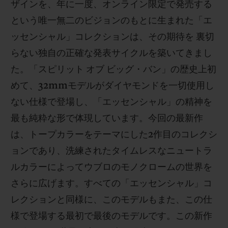
ザインを、年に一度、オンライン限定で発売する
という唯一無二のビジョンのもとに生まれた「エ
ッセンシャル」コレクションは、その期待を 裏切
らない独自の正確な発表サイクルを築いてきまし
た。「スピリット オブ ビッグ・バン」の歴史上初
お問い合わせ
めて、32mmモデルがダイヤモンドを一切使用し
ない仕様で登場し、「エッセンシャル」の精神を
最も純粋な形で体現しています。今回の最新作
は、トープカラーをテーマにした2作目のコレクシ
ョンであり、洗練されたタイムレスなニュートラ
ルカラーによってウブロのモノクロームの世界を
ブティック検索
さらに広げます。すべての「エッセンシャル」コ
レクションと同様に、このモデルもまた、この仕
様で登場する最初で最後のモデルです。この新作