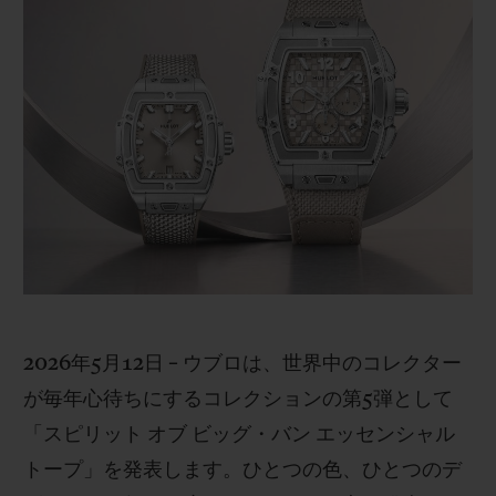
ビッグ・バン
ビッグ・バン
スピリット オブ ビ
バン
サマー マルチカラーセラ
ピーチセラミック
エッセンシャル 
ミック
オンライン限
特別なサービス
5＋5年保証
ウブロティスタと延長保証
配送日数
2026年5月12日 – ウブロは、世界中のコレクター
送料＆返品無料
が毎年心待ちにするコレクションの第5弾として
安全な決済
「スピリット オブ ビッグ・バン エッセンシャル
トープ」を発表します。ひとつの色、ひとつのデ
ギフトポーチ