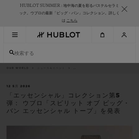
Skip
HUBLOT SUMMER : 地中海の夏を彩るパステルセラミ
to
main
ック。ウブロの最新「ビッグ・バン」コレクション。詳しく
content
は
こちら
最近の検索
検索する
最近の検索はありません
新作
パ
OUR WORLD
ニュース＆イベント
..
ン
く
ず
リ
ス
12 5月 2026
ト
「エッセンシャル」コレクション第5
弾： ウブロ「スピリット オブ ビッグ・
バン エッセンシャル トープ」を発表