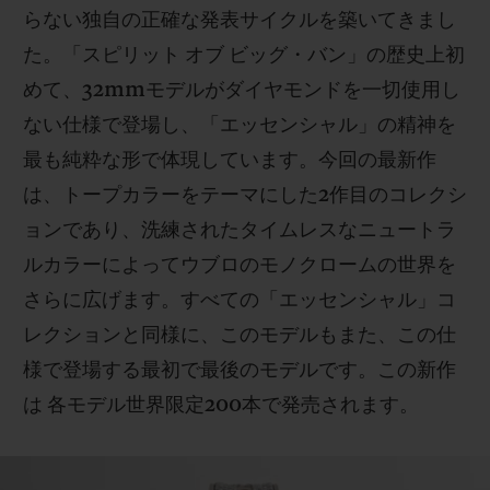
らない独自の正確な発表サイクルを築いてきまし
た。「スピリット オブ ビッグ・バン」の歴史上初
めて、32mmモデルがダイヤモンドを一切使用し
ない仕様で登場し、「エッセンシャル」の精神を
お問い合わせ
最も純粋な形で体現しています。今回の最新作
は、トープカラーをテーマにした2作目のコレクシ
ョンであり、洗練されたタイムレスなニュートラ
ルカラーによってウブロのモノクロームの世界を
さらに広げます。すべての「エッセンシャル」コ
レクションと同様に、このモデルもまた、この仕
様で登場する最初で最後のモデルです。この新作
ブティック検索
は 各モデル世界限定200本で発売されます。