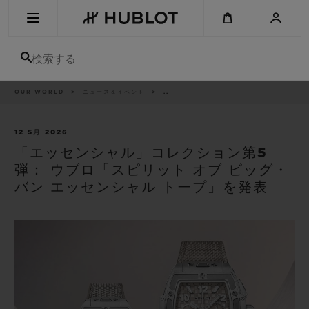
Skip
to
main
content
検索する
パ
OUR WORLD
ニュース＆イベント
..
最近の検索
ン
く
ず
リ
最近の検索はありません
ス
12 5月 2026
ト
「エッセンシャル」コレクション第5
新作
弾： ウブロ「スピリット オブ ビッグ・
バン エッセンシャル トープ」を発表