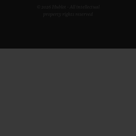
© 2026 Hublot - All intellectual
property rights reserved