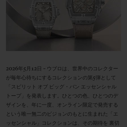
ビッグ・バン
ビッグ・バン
スピリット オブ ビ
バン
サマー マルチカラーセラ
ピーチセラミック
エッセンシャル 
ミック
オンライン限
特別なサービス
5＋5年保証
ウブロティスタと延長保証
2026年5月12日 – ウブロは、世界中のコレクター
が毎年心待ちにするコレクションの第5弾として
配送日数
「スピリット オブ ビッグ・バン エッセンシャル
トープ」を発表します。ひとつの色、ひとつのデ
送料＆返品無料
ザインを、年に一度、オンライン限定で発売する
安全な決済
という唯一無二のビジョンのもとに生まれた「エ
ッセンシャル」コレクションは、その期待を 裏切
ギフトポーチ