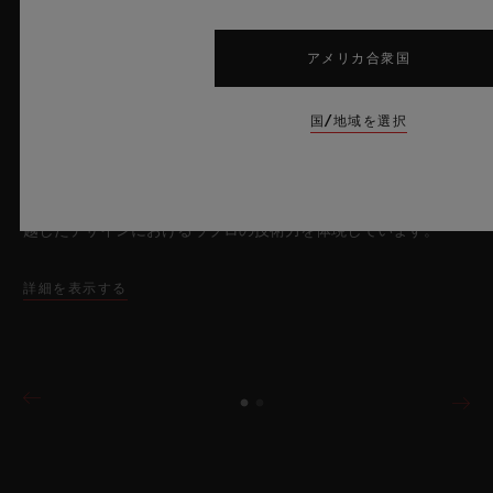
2026年7月8日、スイス・ニヨン – サファイアクリスタルにおい
て比類なき技術を誇るウブロは、新作「ビッグ・バン サファイ
アメリカ合衆国
ア スカイブルー」により、再び時計製造の限界を押し広げま
す。魅惑的なスカイブルーの透明感を放つサファイアクリスタル
国/地域を選択
のこのモデルは世界限定100本で展開され、最先端のメカニズム
を融合させています。革新的なマニュファクチュール製「メ
カ-10」キャリバーを搭載したこのタイムピースは、夏の空のよ
うな果てしない解放感を想起させるとともに、革新的な素材と卓
越したデザインにおけるウブロの技術力を体現しています。
詳細を表示する