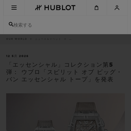
Skip
to
main
content
検索する
パ
OUR WORLD
ニュース＆イベント
..
最近の検索
ン
く
ず
リ
最近の検索はありません
ス
12 5月 2026
ト
「エッセンシャル」コレクション第5
新作
弾： ウブロ「スピリット オブ ビッグ・
バン エッセンシャル トープ」を発表