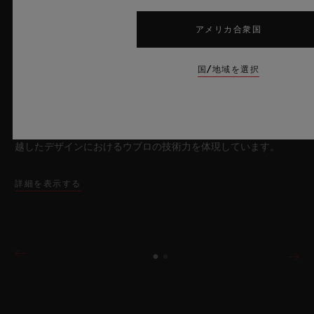
2026年7月8日、スイス・ニヨン – サファイアクリスタルにおい
て比類なき技術を誇るウブロは、新作「ビッグ・バン サファイ
アメリカ合衆国
ア スカイブルー」により、再び時計製造の限界を押し広げま
す。魅惑的なスカイブルーの透明感を放つサファイアクリスタル
国/地域を選択
のこのモデルは世界限定100本で展開され、最先端のメカニズム
を融合させています。革新的なマニュファクチュール製「メ
カ-10」キャリバーを搭載したこのタイムピースは、夏の空のよ
うな果てしない解放感を想起させるとともに、革新的な素材と卓
越したデザインにおけるウブロの技術力を体現しています。
詳細を表示する