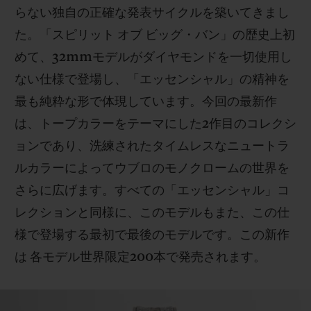
らない独自の正確な発表サイクルを築いてきまし
た。「スピリット オブ ビッグ・バン」の歴史上初
めて、32mmモデルがダイヤモンドを一切使用し
ない仕様で登場し、「エッセンシャル」の精神を
お問い合わせ
最も純粋な形で体現しています。今回の最新作
は、トープカラーをテーマにした2作目のコレクシ
ョンであり、洗練されたタイムレスなニュートラ
ルカラーによってウブロのモノクロームの世界を
さらに広げます。すべての「エッセンシャル」コ
レクションと同様に、このモデルもまた、この仕
様で登場する最初で最後のモデルです。この新作
ブティック検索
は 各モデル世界限定200本で発売されます。