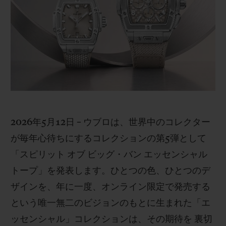
ビッグ・バン
ビッグ・バン
スピリット オブ ビ
バン
サマー マルチカラーセラ
ピーチセラミック
エッセンシャル 
ミック
オンライン限
特別なサービス
5＋5年保証
ウブロティスタと延長保証
2026年5月12日 – ウブロは、世界中のコレクター
が毎年心待ちにするコレクションの第5弾として
配送日数
「スピリット オブ ビッグ・バン エッセンシャル
トープ」を発表します。ひとつの色、ひとつのデ
送料＆返品無料
ザインを、年に一度、オンライン限定で発売する
安全な決済
という唯一無二のビジョンのもとに生まれた「エ
ッセンシャル」コレクションは、その期待を 裏切
ギフトポーチ