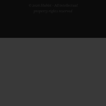
© 2026 Hublot - All intellectual
property rights reserved