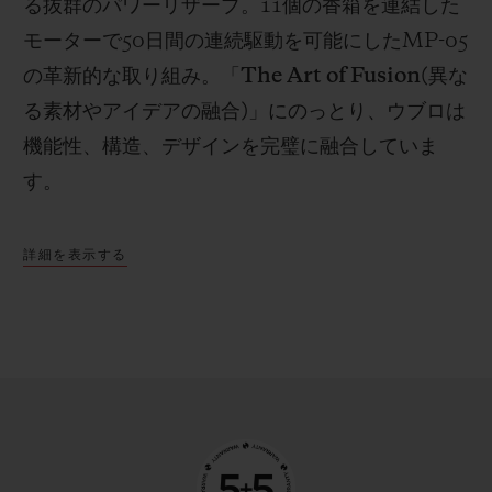
る抜群のパワーリザーブ。
11
個の香箱を連結した
モーターで
50
日間の連続駆動を可能にした
MP-05
の革新的な取り組み。「
The Art of Fusion(
異な
る素材やアイデアの融合
)
」にのっとり、ウブロは
機能性、構造、デザインを完璧に融合していま
す。
詳細を表示する