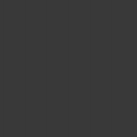
ビッグ・バン
ビッグ・バン
スピリット オブ ビ
バン
サマー マルチカラーセラ
ピーチセラミック
エッセンシャル 
ミック
オンライン限
特別なサービス
5＋5年保証
ウブロティスタと延長保証
配送日数
送料＆返品無料
安全な決済
ギフトポーチ