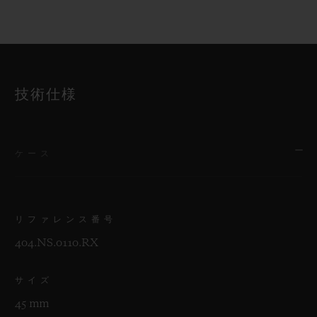
技術仕様
ケース
リファレンス番号
404.NS.0110.RX
サイズ
45 mm