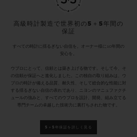
高級時計製造で世界初の5＋5年間の
保証
すべての時計に揺るぎない自信を。オーナー様に10年間の
安心を。
ウブロにとって、信頼とは築き上げる物です。そして今、そ
の信頼が保証へと進化しました。この独自の取り組みは、ウ
ブロの時計が備える品質、耐久性、そして総合的な性能に対
する揺るぎない自信の表れであり、ニヨンのマニュファクチ
ュールの強みと、すべてのウブロを設計、開発、組み立てる
専門チームの卓越した技術力に裏打ちされた物です。
5＋5年保証を詳しく見る