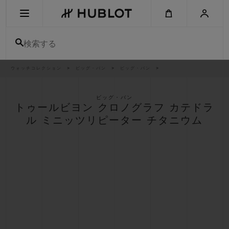
Skip
to
main
content
検索する
パ
ウォッチコレクション
ビッグ・バン
ビッグ・バン
最近の検索
ン
く
ず
リ
最近の検索はありません
ス
ビッグ・バン
ト
トゥールビヨン クロノグラフ カテドラ
新作
ル ミニッツリピーター チタニウム