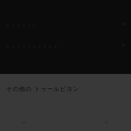
ムーブメント
ストラップ＆クラスプ
ムーブメント
HUB8110マニュファクチュール手巻き トゥールビヨン クロノ
グラフ カテドラル ミニッツリピーター
ストラップ
ブラックライン入りラバーストラップ、付属ストラップ：マイク
パワーリザーブ
その他の トゥールビヨン
ロブラスト加工のセラミックバックル付きブラックベルクロスト
約72時間以上
ラップ
クラスプ
チタニウム