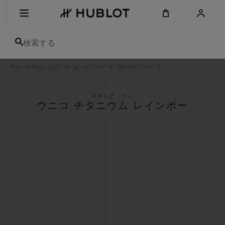
Skip
to
main
content
検索する
パ
ウォッチコレクション
ビッグ・バン
スクエア・バン
最近の検索
ン
く
ず
リ
最近の検索はありません
ス
スクエア・バン
ト
ウニコ チタニウム レインボー
新作