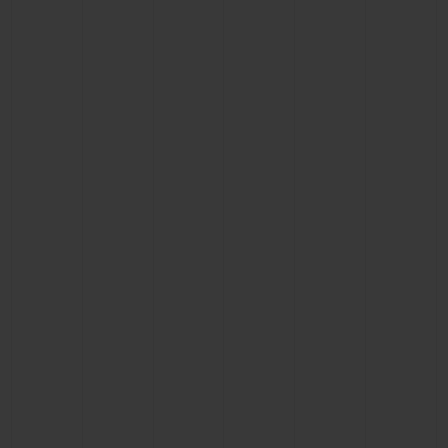
ビッグ・バン
ビッグ・バン
スピリット オブ ビ
バン
サマー マルチカラーセラ
ピーチセラミック
エッセンシャル 
ミック
オンライン限
特別なサービス
5＋5年保証
ウブロティスタと延長保証
配送日数
送料＆返品無料
安全な決済
ギフトポーチ