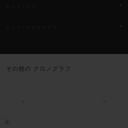
ムーブメント
ストラップ＆クラスプ
ムーブメント
HUB1280 ウニコ マニュファクチュール 自動巻きクロノグラフ
コラムホイール式フライバック ムーブメント
ストラップ
ブラックラバー＆マルチカラーアリゲーターのストラップ
パワーリザーブ
その他の クロノグラフ
約72時間
クラスプ
チタニウム