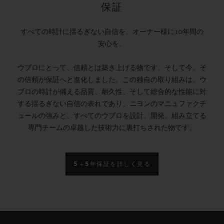
保証
すべての時計に揺るぎない自信を。オーナー様に10年間の
安心を。
ウブロにとって、信頼とは築き上げる物です。そして今、そ
の信頼が保証へと進化しました。この独自の取り組みは、ウ
ブロの時計が備える品質、耐久性、そして総合的な性能に対
する揺るぎない自信の表れであり、ニヨンのマニュファクチ
ュールの強みと、すべてのウブロを設計、開発、組み立てる
専門チームの卓越した技術力に裏打ちされた物です。
5＋5年保証を詳しく見る