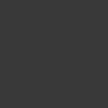
빅뱅
빅뱅
스피릿 오브 빅
썸머 멀티 컬러 세라믹
피치 세라믹
에센셜 토프
온라인 익스클
익스클루시브 서비스
5+5 워런티
휴블로티스타 및 연장 보증
예상 배송일
무료 배송 & 반품
안전한 결제
기프트 파우치