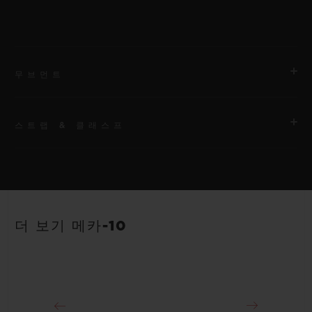
무브먼트
스트랩 & 클래스프
무브먼트
HUB1201 매뉴팩처 매뉴얼 와인딩 스켈레톤 파워 리저브 무브먼
트
스트랩
안감 처리된 블랙 및 블루 스트럭처드 러버 스트랩
파워 리저브
더 보기 메카-10
10일
클래스프
블랙 세라믹 및 블랙 도금 티타늄 디플로이언트 버클 클래스프