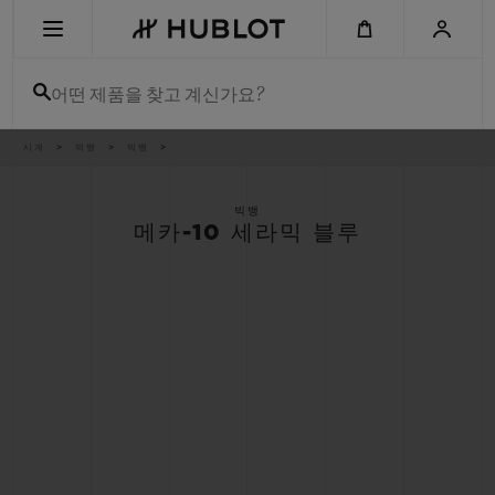
Skip
to
main
content
어떤 제품을 찾고 계신가요?
이
시계
빅뱅
빅뱅
최근 검색
동
경
로
최근 검색이 없습니다
빅뱅
메카-10 세라믹 블루
신제품