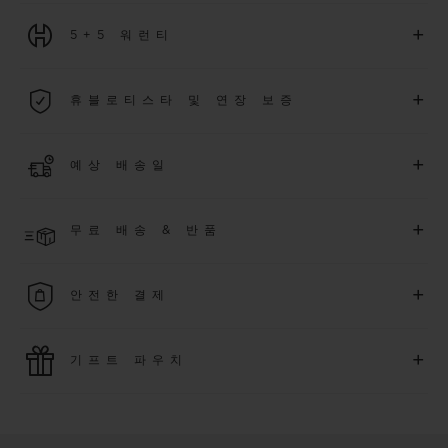
+
5+5 워런티
2026년 1월 1일부터 구매한 모든 워치에는 5년 국제 워런티가 적
+
휴블로티스타 및 연장 보증
용됩니다.
더 알아보기
위블로 커뮤니티에 가입하여
2026
년
1
월
1
일 이후 구매한 워치
+
예상 배송일
에 대해
5
년 추가 워런티 혜택
(
약관 적용
)
을 받으세요
.
또한 다양
한 익스클루시브 이벤트에도 참여하실 수 있습니다
.
결제 접수 후 영업일 기준 4~9일 이내에 배송될 것으로 예상됩니
더 알아보기
+
무료 배송 & 반품
다. *재고 상황에 따라 달라질 수 있습니다*.
무료 배송 및 간단하고 편리하게 이용할 수 있는 무료 반품 혜택
+
안전한 결제
을 누려보세요
위블로는 최신 결제 기술을 활용합니다. 온라인으로 구매하신
+
기프트 파우치
모든 제품은 빠르고 안전하게 결제가 가능하며, 개인정보를 안
전하게 보호합니다.
위블로의 무료 기프트 파우치로 기프트에 더욱 특별한 매력을 더
해보세요.