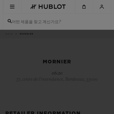
Skip
to
main
content
어떤 제품을 찾고 계신가요?
이
부티크
MORNIER
최근 검색
동
경
로
최근 검색이 없습니다
신제품
MORNIER
06:20
37, cours de l'intendance, Bordeaux, 33000
RETAILER INFORMATION