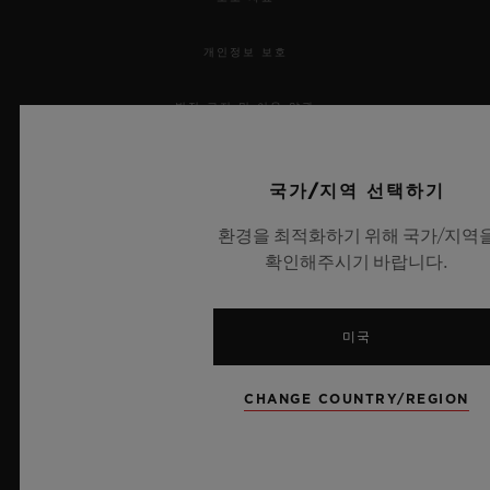
개인정보 보호
법적 고지 및 이용 약관
웹사이트 이용 약관
국가/지역 선택하기
윤리적 약속
환경을 최적화하기 위해 국가/지역
확인해주시기 바랍니다.
접근성
MSA 투명성 법률
미국
사이트맵
CHANGE COUNTRY/REGION
한국어