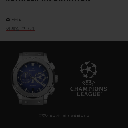
빅뱅
빅뱅
스피릿 오브 빅
썸머 멀티 컬러 세라믹
피치 세라믹
에센셜 토프
온라인 익스클
이메일
이메일 보내기
익스클루시브 서비스
5+5 워런티
휴블로티스타 및 연장 보증
예상 배송일
7
무료 배송 & 반품
안전한 결제
UEFA 챔피언스 리그 공식 타임키퍼
기프트 파우치