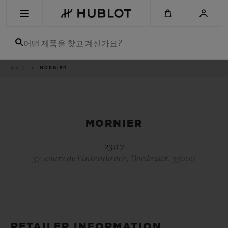
Skip
to
main
content
어떤 제품을 찾고 계신가요?
이
부티크
MORNIER
최근 검색
동
경
로
최근 검색이 없습니다
신제품
MORNIER
23:17
37, cours de l'intendance, Bordeaux, 33000
RETAILER INFORMATION