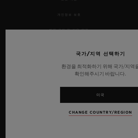
개인정보 보호
법적 고지 및 이용 약관
웹사이트 이용 약관
국가/지역 선택하기
윤리적 약속
환경을 최적화하기 위해 국가/지역
확인해주시기 바랍니다.
접근성
MSA 투명성 법률
미국
사이트맵
CHANGE COUNTRY/REGION
한국어