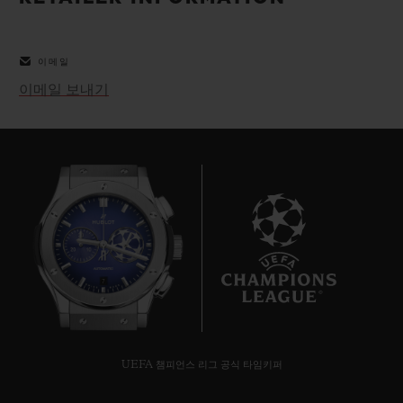
빅뱅
빅뱅
스피릿 오브 빅
썸머 멀티 컬러 세라믹
피치 세라믹
에센셜 토프
온라인 익스클
이메일
이메일 보내기
익스클루시브 서비스
5+5 워런티
휴블로티스타 및 연장 보증
예상 배송일
7
무료 배송 & 반품
안전한 결제
UEFA 챔피언스 리그 공식 타임키퍼
기프트 파우치