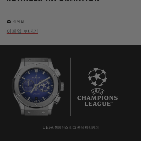
빅뱅
빅뱅
스피릿 오브 빅
썸머 멀티 컬러 세라믹
피치 세라믹
에센셜 토프
온라인 익스클
이메일
이메일 보내기
익스클루시브 서비스
5+5 워런티
휴블로티스타 및 연장 보증
예상 배송일
8
무료 배송 & 반품
안전한 결제
UEFA 챔피언스 리그 공식 타임키퍼
기프트 파우치