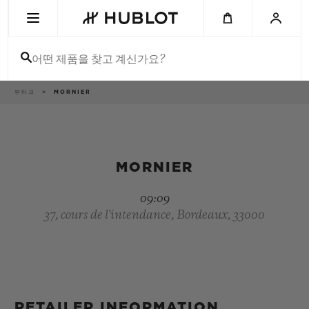
Skip
to
main
content
어떤 제품을 찾고 계신가요?
이
부티크
MORNIER
최근 검색
동
경
로
최근 검색이 없습니다
신제품
MORNIER
09:09
37, cours de l'intendance, Bordeaux, 33000
RETAILER INFORMATION