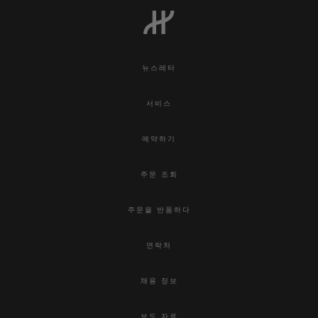
뉴스레터
연락처
서비스
예약하기
주문 조회
주문을 반품하다
부티크 검색
연락처
채용 정보
보도 자료