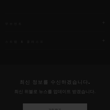
무브먼트
스트랩 & 클래스프
무브먼트
HUB1280 유니코 매뉴팩처 셀프 와인딩 크로노그래프 플라이백
무브먼트 및 컬럼 휠
스트랩
벨크로 및 블랙 세라믹 버클을 갖춘 블랙 패브릭. 추가 브레이슬
파워 리저브
릿: 블랙 라인 러버.
최신 정보를 수신하겠습니다.
약 72시간
최신 위블로 뉴스를 업데이트 받겠습니다.
클래스프
블랙 세라믹 및 블랙 도금 티타늄 디플로이언트 버클 클래스프
가입하기