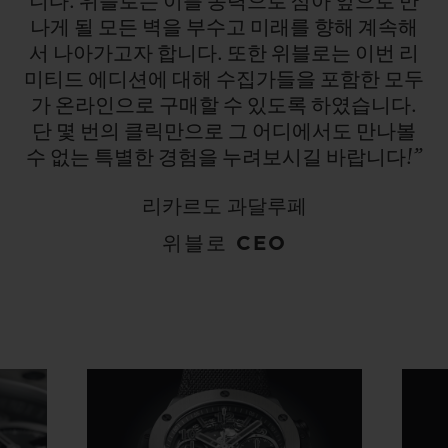
니다.
위블로는
이를
동력으로
삼아
앞으로
만
나게
될
모든
벽을
부수고
미래를
향해
계속해
서
나아가고자
합니다.
또한
위블로는
이번
리
미티드
에디션에
대해
수집가들을
포함한
모두
가
온라인으로
구매할
수
있도록
하였습니다.
단
몇
번의
클릭만으로
그
어디에서도
만나볼
수
없는
특별한
경험을
누려보시길
바랍니다!”
리카르도 과달루페
위블로 CEO