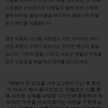
버클을 매치하여 스포티한 룩을 선사하고, 두 번째
스트랩은 스트라이프 디테일의 블랙 러버 소재에
블랙 티타늄 폴딩 버클을 매치하여 클래식한 위블
로 디자인을 연출합니다.
많은 이들의 시선을 사로잡는 이번 리미티드 에디
션은 최첨단 소재가 돋보이는 진귀한 혁신의 결실
입니다. 기존의 팬들, 그리고 새로운 팬들의 마음을
모두 사로잡을 예술적인 워치를 만나보세요.
“빅뱅이
큰
성공을
거두고
1년이
지난
후
최초
의
아이스
뱅이
출시되었고,
위블로는
이를
통
해
새로운
소재를
대담한
디자인에
통합하여
독
보적인
수준을
선보이겠다는
비전을
구현했습