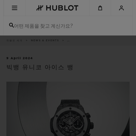
Skip
to
main
content
어떤 제품을 찾고 계신가요?
이
위블로 세계
NEWS & EVENTS
..
최근 검색
동
경
로
최근 검색이 없습니다
9 April 2024
빅뱅 유니코 아이스 뱅
신제품