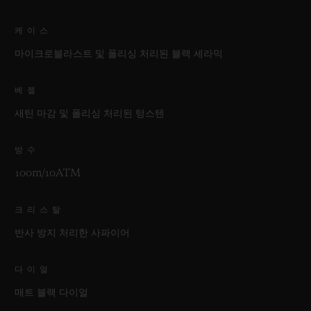
케이스
마이크로블라스트 및 폴리싱 처리된 블랙 세라믹
베젤
새틴 마감 및 폴리싱 처리된 텅스텐
방수
100m/10ATM
크리스탈
반사 방지 처리한 사파이어
다이얼
매트 블랙 다이얼