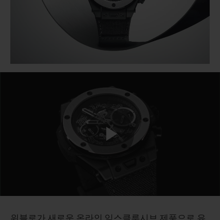
빅뱅
빅뱅
스피릿 오브 빅
썸머 멀티 컬러 세라믹
피치 세라믹
에센셜 토프
온라인 익스클
익스클루시브 서비스
5+5 워런티
휴블로티스타 및 연장 보증
예상 배송일
Play
무료 배송 & 반품
안전한 결제
Video
기프트 파우치
위블로가 새로운 온라인 익스클루시브 제품으로 유