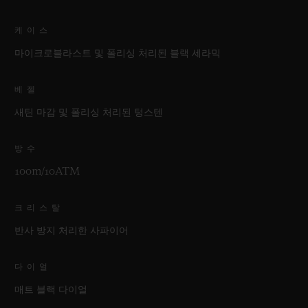
케이스
마이크로블라스트 및 폴리싱 처리된 블랙 세라믹
베젤
새틴 마감 및 폴리싱 처리된 텅스텐
방수
100m/10ATM
크리스탈
반사 방지 처리한 사파이어
다이얼
매트 블랙 다이얼