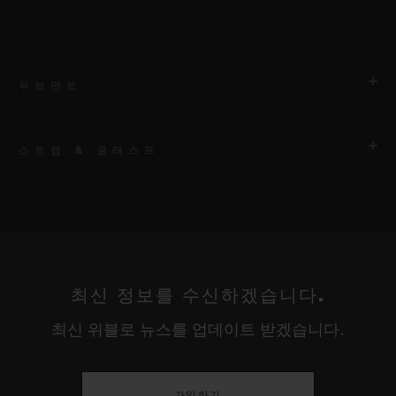
무브먼트
스트랩 & 클래스프
무브먼트
HUB1280 유니코 매뉴팩처 셀프 와인딩 크로노그래프 플라이백
무브먼트 및 컬럼 휠
스트랩
벨크로 및 블랙 세라믹 버클을 갖춘 블랙 패브릭. 추가 브레이슬
파워 리저브
릿: 블랙 라인 러버.
최신 정보를 수신하겠습니다.
약 72시간
최신 위블로 뉴스를 업데이트 받겠습니다.
클래스프
블랙 세라믹 및 블랙 도금 티타늄 디플로이언트 버클 클래스프
가입하기