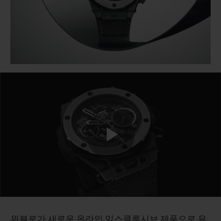
빅뱅
빅뱅
스피릿 오브 빅
썸머 멀티 컬러 세라믹
피치 세라믹
에센셜 토프
온라인 익스클
익스클루시브 서비스
5+5 워런티
휴블로티스타 및 연장 보증
예상 배송일
Play
무료 배송 & 반품
안전한 결제
Video
기프트 파우치
위블로가 새로운 온라인 익스클루시브 제품으로 유