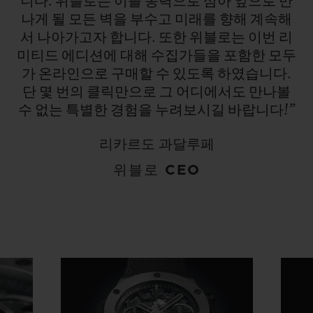
니다.
위블로는
이를
동력으로
삼아
앞으로
만
나게
될
모든
벽을
부수고
미래를
향해
계속해
서
나아가고자
합니다.
또한
위블로는
이번
리
미티드
에디션에
대해
수집가들을
포함한
모두
가
온라인으로
구매할
수
있도록
하였습니다.
단
몇
번의
클릭만으로
그
어디에서도
만나볼
수
없는
특별한
경험을
누려보시길
바랍니다!”
리카르도 과달루페
위블로 CEO