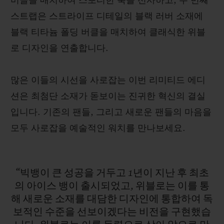
버클을 매치하여 스포티한 룩을 선사하고, 두 번째
스트랩은 스트라이프 디테일의 블랙 러버 소재에
블랙 티타늄 폴딩 버클을 매치하여 클래식한 위블
로 디자인을 연출합니다.
많은 이들의 시선을 사로잡는 이번 리미티드 에디
션은 최첨단 소재가 돋보이는 진귀한 혁신의 결실
입니다. 기존의 팬들, 그리고 새로운 팬들의 마음을
모두 사로잡을 예술적인 워치를 만나보세요.
“빅뱅이
큰
성공을
거두고
1년이
지난
후
최초
의
아이스
뱅이
출시되었고,
위블로는
이를
통
해
새로운
소재를
대담한
디자인에
통합하여
독
보적인
수준을
선보이겠다는
비전을
구현했습