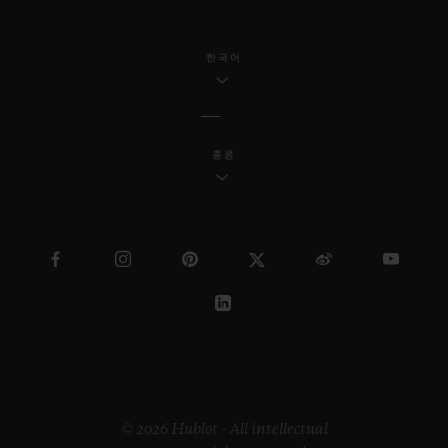
한국어
홍콩
© 2026 Hublot - All intellectual