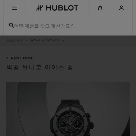
Skip
to
main
content
어떤 제품을 찾고 계신가요?
이
위블로 세계
NEWS & EVENTS
..
최근 검색
동
경
로
최근 검색이 없습니다
9 April 2024
빅뱅 유니코 아이스 뱅
신제품