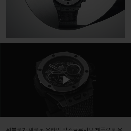
빅뱅
빅뱅
스피릿 오브 빅
썸머 멀티 컬러 세라믹
피치 세라믹
에센셜 토프
온라인 익스클
익스클루시브 서비스
5+5 워런티
휴블로티스타 및 연장 보증
예상 배송일
Play
무료 배송 & 반품
안전한 결제
Video
기프트 파우치
위블로가 새로운 온라인 익스클루시브 제품으로 유