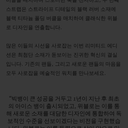
버클을 매치하여 스포티한 룩을 선사하고, 두 번째
스트랩은 스트라이프 디테일의 블랙 러버 소재에
블랙 티타늄 폴딩 버클을 매치하여 클래식한 위블
로 디자인을 연출합니다.
많은 이들의 시선을 사로잡는 이번 리미티드 에디
션은 최첨단 소재가 돋보이는 진귀한 혁신의 결실
입니다. 기존의 팬들, 그리고 새로운 팬들의 마음을
모두 사로잡을 예술적인 워치를 만나보세요.
“빅뱅이
큰
성공을
거두고
1년이
지난
후
최초
의
아이스
뱅이
출시되었고,
위블로는
이를
통
해
새로운
소재를
대담한
디자인에
통합하여
독
보적인
수준을
선보이겠다는
비전을
구현했습