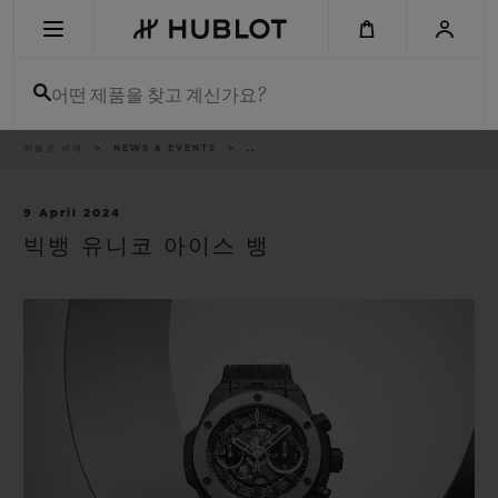
Skip
to
main
content
어떤 제품을 찾고 계신가요?
이
위블로 세계
NEWS & EVENTS
..
최근 검색
동
경
로
최근 검색이 없습니다
9 April 2024
빅뱅 유니코 아이스 뱅
신제품