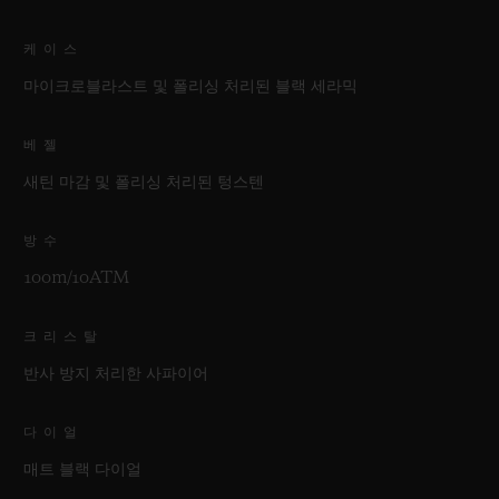
케이스
마이크로블라스트 및 폴리싱 처리된 블랙 세라믹
베젤
새틴 마감 및 폴리싱 처리된 텅스텐
방수
100m/10ATM
크리스탈
반사 방지 처리한 사파이어
다이얼
매트 블랙 다이얼