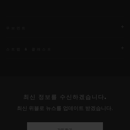
무브먼트
스트랩 & 클래스프
무브먼트
HUB1280 유니코 매뉴팩처 셀프 와인딩 크로노그래프 플라이백
무브먼트 및 컬럼 휠
스트랩
벨크로 및 블랙 세라믹 버클을 갖춘 블랙 패브릭. 추가 브레이슬
파워 리저브
릿: 블랙 라인 러버.
최신 정보를 수신하겠습니다.
약 72시간
최신 위블로 뉴스를 업데이트 받겠습니다.
클래스프
블랙 세라믹 및 블랙 도금 티타늄 디플로이언트 버클 클래스프
가입하기