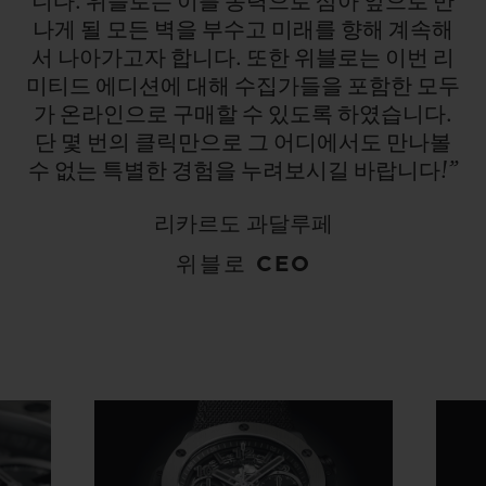
니다.
위블로는
이를
동력으로
삼아
앞으로
만
나게
될
모든
벽을
부수고
미래를
향해
계속해
서
나아가고자
합니다.
또한
위블로는
이번
리
미티드
에디션에
대해
수집가들을
포함한
모두
가
온라인으로
구매할
수
있도록
하였습니다.
단
몇
번의
클릭만으로
그
어디에서도
만나볼
수
없는
특별한
경험을
누려보시길
바랍니다!”
리카르도 과달루페
위블로 CEO