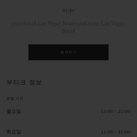
빅뱅
빅뱅
스피릿 오브 빅
21:50
썸머 멀티 컬러 세라믹
피치 세라믹
에센셜 토프
온라인 익스클
3720 South Las Vegas Boulevard #222, Las Vegas,
89158
익스클루시브 서비스
5+5 워런티
예약하기
휴블로티스타 및 연장 보증
부티크 정보
예상 배송일
영업 시간
무료 배송 & 반품
월요일
11:00 - 21:00
안전한 결제
화요일
11:00 - 21:00
기프트 파우치