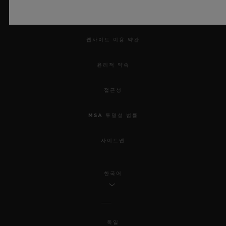
법적 고지 및 이용 약관
웹사이트 이용 약관
윤리적 약속
접근성
MSA 투명성 법률
사이트맵
한국어
독일