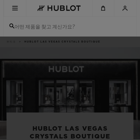
Skip
to
main
content
어떤 제품을 찾고 계신가요?
이
부티크
HUBLOT LAS VEGAS CRYSTALS BOUTIQUE
최근 검색
동
경
로
최근 검색이 없습니다
신제품
HUBLOT LAS VEGAS
CRYSTALS BOUTIQUE