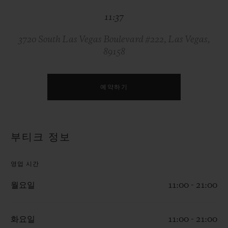
빅뱅
빅뱅
스피릿 오브 빅
11:37
썸머 멀티 컬러 세라믹
피치 세라믹
에센셜 토프
온라인 익스클
3720 South Las Vegas Boulevard #222, Las Vegas,
89158
익스클루시브 서비스
5+5 워런티
예약하기
휴블로티스타 및 연장 보증
부티크 정보
예상 배송일
영업 시간
무료 배송 & 반품
월요일
11:00 - 21:00
안전한 결제
화요일
11:00 - 21:00
기프트 파우치