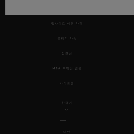
법적 고지 및 이용 약관
웹사이트 이용 약관
윤리적 약속
접근성
MSA 투명성 법률
사이트맵
한국어
대만