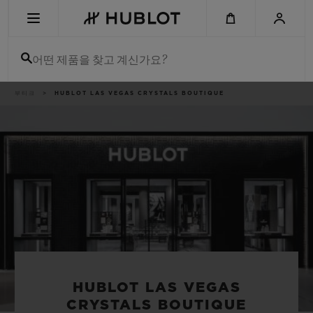
Skip
to
main
content
어떤 제품을 찾고 계신가요?
이
부티크
HUBLOT LAS VEGAS CRYSTALS BOUTIQUE
최근 검색
동
경
로
최근 검색이 없습니다
신제품
HUBLOT LAS VEGAS
CRYSTALS BOUTIQUE