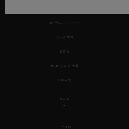
법적 고지 및 이용 약관
웹사이트 이용 약관
윤리적 약속
접근성
MSA 투명성 법률
사이트맵
한국어
노르웨이