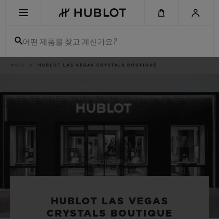
Skip
to
main
content
어떤 제품을 찾고 계신가요?
이
부티크
HUBLOT LAS VEGAS CRYSTALS BOUTIQUE
최근 검색
동
경
로
최근 검색이 없습니다
신제품
HUBLOT LAS VEGAS
CRYSTALS BOUTIQUE