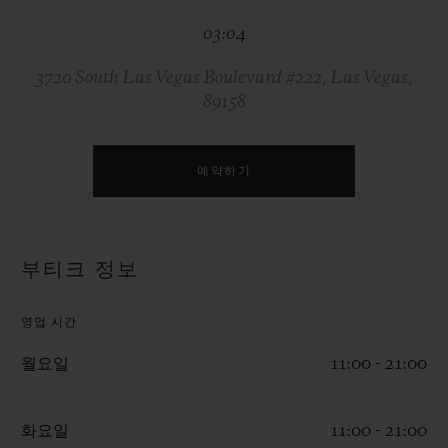
빅뱅
빅뱅
스피릿 오브 빅
03:04
썸머 멀티 컬러 세라믹
피치 세라믹
에센셜 토프
온라인 익스클
3720 South Las Vegas Boulevard #222, Las Vegas,
89158
익스클루시브 서비스
5+5 워런티
예약하기
휴블로티스타 및 연장 보증
부티크 정보
예상 배송일
영업 시간
무료 배송 & 반품
월요일
11:00 - 21:00
안전한 결제
화요일
11:00 - 21:00
기프트 파우치