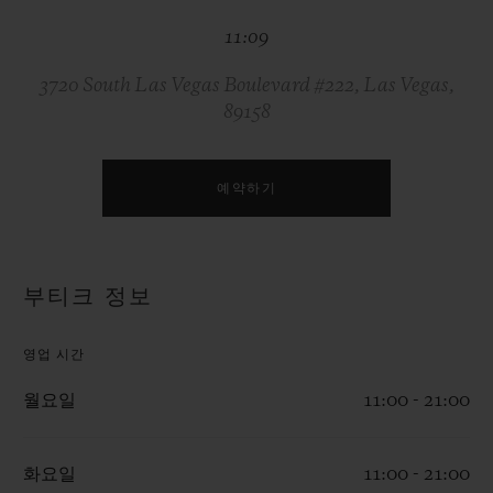
빅뱅
빅뱅
스피릿 오브 빅
11:09
썸머 멀티 컬러 세라믹
피치 세라믹
에센셜 토프
온라인 익스클
3720 South Las Vegas Boulevard #222, Las Vegas,
89158
익스클루시브 서비스
5+5 워런티
예약하기
휴블로티스타 및 연장 보증
부티크 정보
예상 배송일
영업 시간
무료 배송 & 반품
월요일
11:00 - 21:00
안전한 결제
화요일
11:00 - 21:00
기프트 파우치