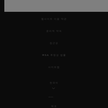
법적 고지 및 이용 약관
웹사이트 이용 약관
윤리적 약속
접근성
MSA 투명성 법률
사이트맵
한국어
체코