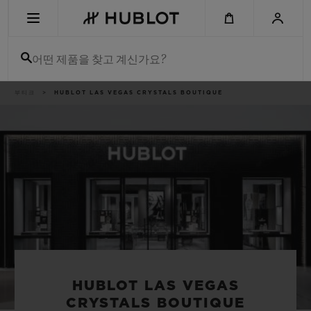
Skip
to
main
content
어떤 제품을 찾고 계신가요?
이
부티크
HUBLOT LAS VEGAS CRYSTALS BOUTIQUE
최근 검색
동
경
로
최근 검색이 없습니다
신제품
HUBLOT LAS VEGAS
CRYSTALS BOUTIQUE