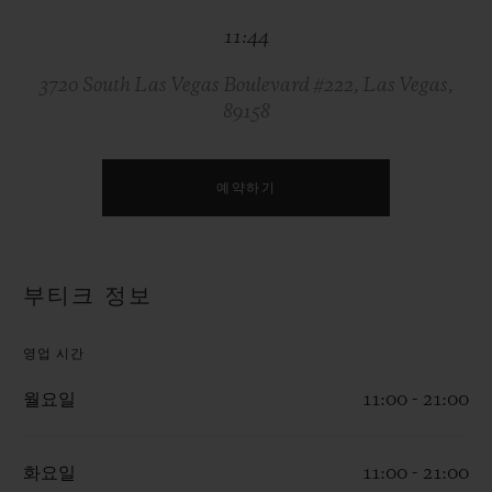
빅뱅
빅뱅
스피릿 오브 빅
11:44
썸머 멀티 컬러 세라믹
피치 세라믹
에센셜 토프
온라인 익스클
3720 South Las Vegas Boulevard #222, Las Vegas,
89158
익스클루시브 서비스
5+5 워런티
예약하기
휴블로티스타 및 연장 보증
부티크 정보
예상 배송일
영업 시간
무료 배송 & 반품
월요일
11:00 - 21:00
안전한 결제
화요일
11:00 - 21:00
기프트 파우치