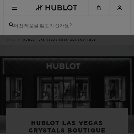
Skip
to
main
content
어떤 제품을 찾고 계신가요?
이
부티크
HUBLOT LAS VEGAS CRYSTALS BOUTIQUE
최근 검색
동
경
로
최근 검색이 없습니다
신제품
HUBLOT LAS VEGAS
CRYSTALS BOUTIQUE