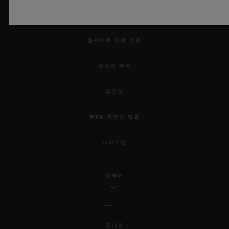
법적 고지 및 이용 약관
웹사이트 이용 약관
윤리적 약속
접근성
MSA 투명성 법률
사이트맵
한국어
모나코