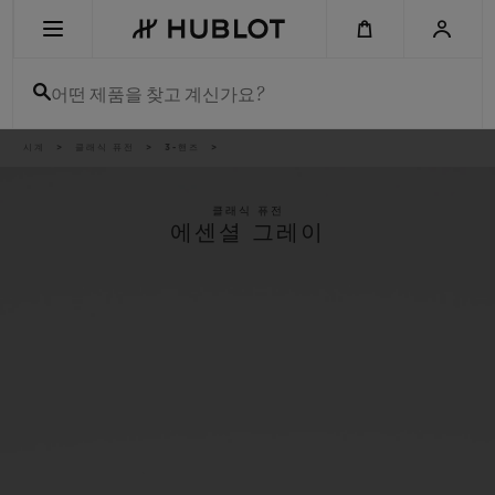
Skip
to
main
content
어떤 제품을 찾고 계신가요?
이
시계
클래식 퓨전
3-핸즈
최근 검색
동
경
로
최근 검색이 없습니다
클래식 퓨전
에센셜 그레이
신제품