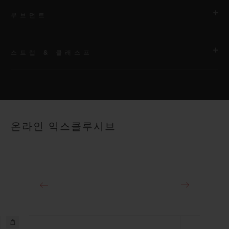
무브먼트
스트랩 & 클래스프
무브먼트
HUB1112 셀프 와인딩 무브먼트
스트랩
파워 리저브
그레이 러버, 그레이 패브릭
약 48시간
온라인 익스클루시브
클래스프
스테인리스 스틸 디플로이언트 버클 클래스프