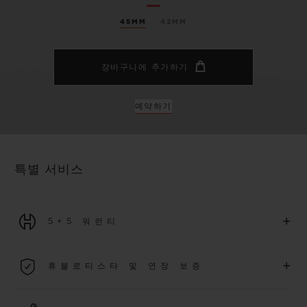
45MM
42MM
장바구니에 추가하기
예약하기
특별 서비스
+
5+5 워런티
2026년 1월 1일부터 구매한 모든 워치에는 5년 국제 워런티가 적
+
휴블로티스타 및 연장 보증
용됩니다.
더 알아보기
위블로 커뮤니티에 가입하여
2026
년
1
월
1
일 이후 구매한 워치