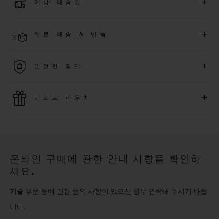
+
예상 배송일
에 대해
5
년 추가 워런티 혜택
(
약관 적용
)
을 받으세요
.
또한 다양
한 익스클루시브 이벤트에도 참여하실 수 있습니다
.
결제 접수 후 영업일 기준 2~5일 이내에 배송될 것으로 예상됩니
더 알아보기
+
무료 배송 & 반품
다. *재고 상황에 따라 달라질 수 있습니다*.
무료 배송 및 간단하고 편리하게 이용할 수 있는 무료 반품 혜택
+
안전한 결제
을 누려보세요
위블로는 최신 결제 기술을 활용합니다. 온라인으로 구매하신
+
기프트 파우치
모든 제품은 빠르고 안전하게 결제가 가능하며, 개인정보를 안
전하게 보호합니다.
위블로의 무료 기프트 파우치로 기프트에 더욱 특별한 매력을 더
해보세요.
온라인 구매에 관한 안내 사항을 확인하
세요.
기술 부문 등에 관한 문의 사항이 있으신 경우 연락해 주시기 바랍
니다.