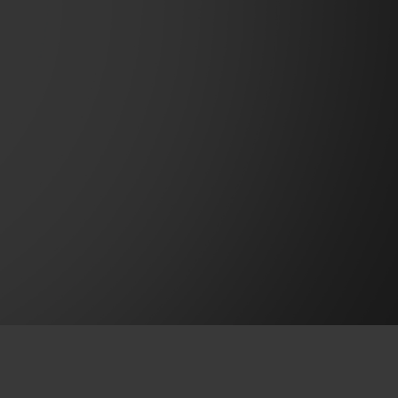
빅뱅
드 올 블랙
프트 파우치