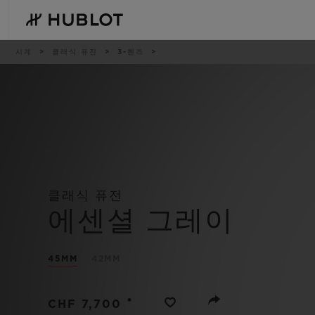
Skip
to
main
content
이
시계
클래식 퓨전
3-핸즈
동
경
로
최근 검색
신제품
최근 검색이 없습니다
클래식 퓨전
에센셜 그레이
45MM
42MM
•
CHF 7,700