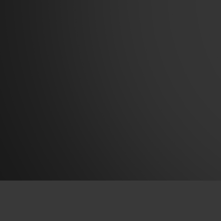
빅뱅
썸머 멀티 컬러 세라믹
익스클루시브 서비스
5+5 워런티
휴블로티스타 및
보증
연락처