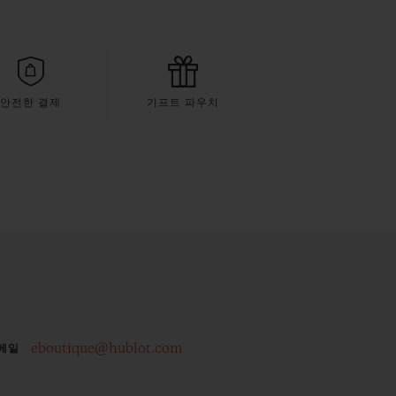
안전한 결제
기프트 파우치
eboutique@hublot.com
메일