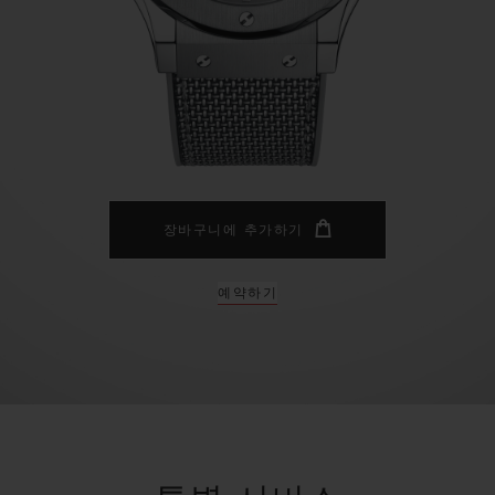
빅뱅
스피릿 오브 빅뱅
피치 세라믹
에센셜 토프
리로디
온라인 익스클루시브
 연장
예상 배송일
무료 배송 & 반품
안전한 결제
기
장바구니에 추가하기
예약하기
부티크 검색