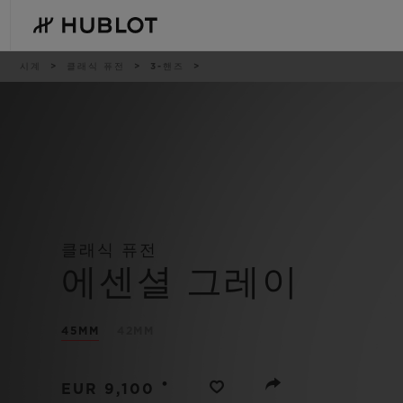
Skip
to
main
content
이
시계
클래식 퓨전
3-핸즈
동
경
로
최근 검색
신제품
최근 검색이 없습니다
클래식 퓨전
에센셜 그레이
45MM
42MM
•
EUR 9,100