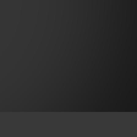
빅뱅
드 올 블랙
프트 파우치