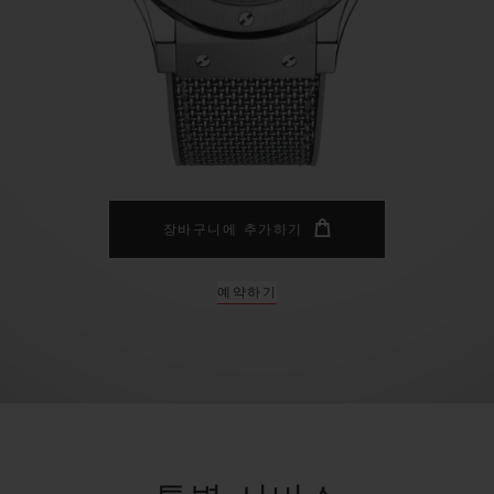
빅뱅
스피릿 오브 빅뱅
피치 세라믹
에센셜 토프
리로디
온라인 익스클루시브
 연장
예상 배송일
무료 배송 & 반품
안전한 결제
기
장바구니에 추가하기
예약하기
부티크 검색