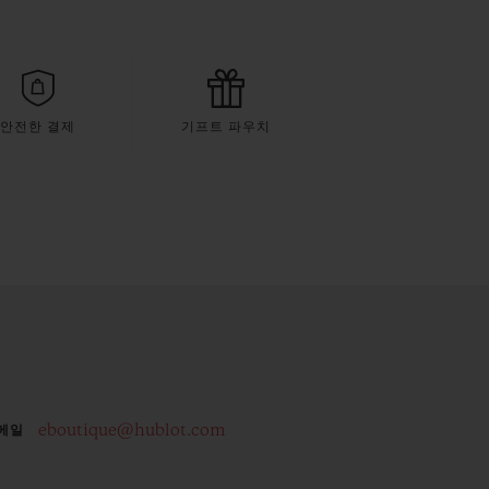
안전한 결제
기프트 파우치
eboutique@hublot.com
메일