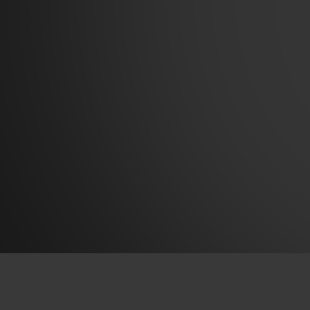
빅뱅
썸머 멀티 컬러 세라믹
익스클루시브 서비스
5+5 워런티
휴블로티스타 및
보증
연락처