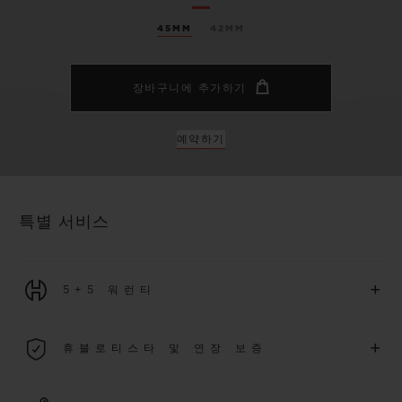
45MM
42MM
장바구니에 추가하기
예약하기
특별 서비스
+
5+5 워런티
2026년 1월 1일부터 구매한 모든 워치에는 5년 국제 워런티가 적
+
휴블로티스타 및 연장 보증
용됩니다.
더 알아보기
위블로 커뮤니티에 가입하여
2026
년
1
월
1
일 이후 구매한 워치