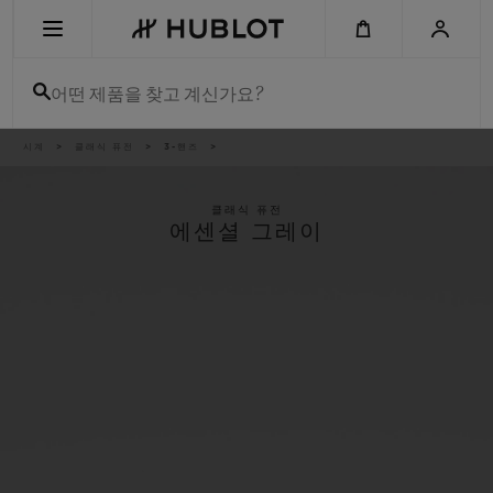
Skip
to
main
content
어떤 제품을 찾고 계신가요?
이
시계
클래식 퓨전
3-핸즈
최근 검색
동
경
로
최근 검색이 없습니다
클래식 퓨전
에센셜 그레이
신제품