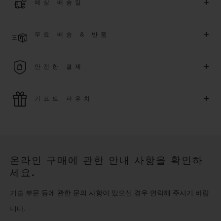
+
예상 배송일
에 대해
5
년 추가 워런티 혜택
(
약관 적용
)
을 받으세요
.
또한 다양
한 익스클루시브 이벤트에도 참여하실 수 있습니다
.
결제 접수 후 영업일 기준 2~5일 이내에 배송될 것으로 예상됩니
더 알아보기
+
무료 배송 & 반품
다. *재고 상황에 따라 달라질 수 있습니다*.
무료 배송 및 간단하고 편리하게 이용할 수 있는 무료 반품 혜택
+
안전한 결제
을 누려보세요
위블로는 최신 결제 기술을 활용합니다. 온라인으로 구매하신
+
기프트 파우치
모든 제품은 빠르고 안전하게 결제가 가능하며, 개인정보를 안
전하게 보호합니다.
위블로의 무료 기프트 파우치로 기프트에 더욱 특별한 매력을 더
해보세요.
온라인 구매에 관한 안내 사항을 확인하
세요.
기술 부문 등에 관한 문의 사항이 있으신 경우 연락해 주시기 바랍
니다.