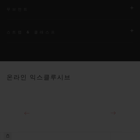
무브먼트
스트랩 & 클래스프
무브먼트
HUB1112 셀프 와인딩 무브먼트
스트랩
파워 리저브
그레이 러버, 그레이 패브릭
약 48시간
온라인 익스클루시브
클래스프
스테인리스 스틸 디플로이언트 버클 클래스프