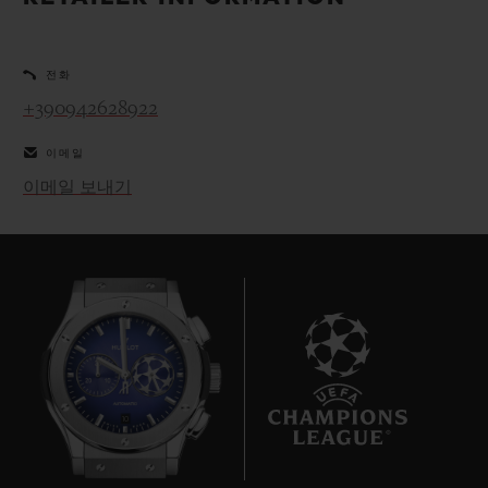
빅뱅
빅뱅
스피릿 오브 빅
썸머 멀티 컬러 세라믹
피치 세라믹
에센셜 토프
온라인 익스클
전화
+390942628922
익스클루시브 서비스
이메일
5+5 워런티
이메일 보내기
휴블로티스타 및 연장 보증
예상 배송일
무료 배송 & 반품
안전한 결제
10
기프트 파우치