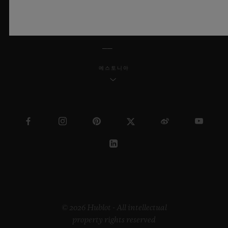
한국어
에스토니아
© 2026 Hublot - All intellectual
property rights reserved