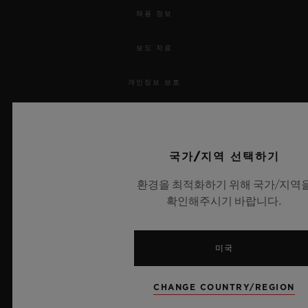
채용 정보
보도 자료
개인정보 보호
법적 고지 및 이용 약관
웹사이트 이용 약관
국가/지역 선택하기
환경을 최적화하기 위해 국가/지역
윤리적 약속
확인해주시기 바랍니다.
접근성
미국
MSA 투명성 법률
CHANGE COUNTRY/REGION
사이트맵