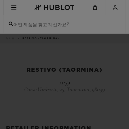
Skip
to
main
content
어떤 제품을 찾고 계신가요?
이
부티크
RESTIVO (TAORMINA)
최근 검색
동
경
로
최근 검색이 없습니다
신제품
RESTIVO (TAORMINA)
11:59
Corso Umberto, 25, Taormina, 98039
RETAILER INFORMATION