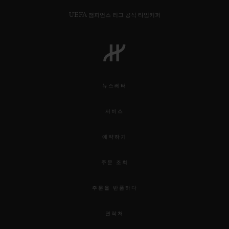
UEFA 챔피언스 리그 공식 타임키퍼
연락처
뉴스레터
서비스
예약하기
주문 조회
부티크 검색
주문을 반품하다
연락처