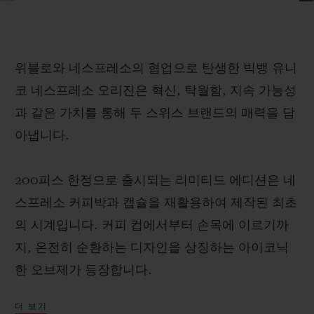
빅뱅
빅뱅
스피릿 오브 빅
썸머 멀티 컬러 세라믹
피치 세라믹
에센셜 토프
온라인 익스클
위블로와 네스프레소의 협업으로 탄생한 빅뱅 유니
익스클루시브 서비스
코 네스프레소 오리진은 혁신, 탁월함, 지속 가능성
과 같은 가치를 통해 두 스위스 브랜드의 매력을 담
5+5 워런티
아냅니다.
휴블로티스타 및 연장 보증
200피스 한정으로 출시되는 리미티드 에디션은 네
예상 배송일
스프레소 커피박과 캡슐을 재활용하여 제작된 최초
의 시계입니다. 커피 컵에서부터 손목에 이르기까
무료 배송 & 반품
지, 온전히 순환하는 디자인을 상징하는 아이코닉
안전한 결제
한 오브제가 등장합니다.
기프트 파우치
더 보기