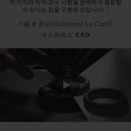
적
가치와
미적
요구
사항을
완벽하게
결합할
수
있다는
점을
구현해
보입니다.
”
기욤 르 쿤프(Cuillaume Le Cunff)
네스프레소 CEO
Play
Video