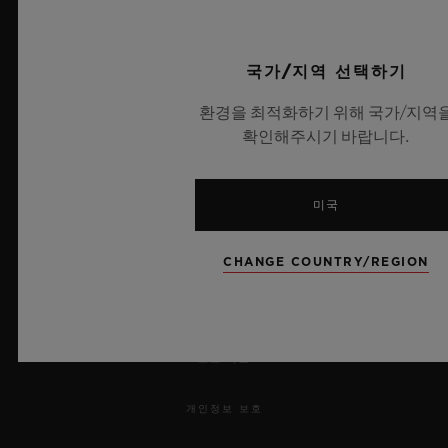
뉴스레터
서비스
국가/지역 선택하기
환경을 최적화하기 위해 국가/지역
예약하기
확인해주시기 바랍니다.
주문 조회
미국
주문을 반품하다
연락처
CHANGE COUNTRY/REGION
채용 정보
보도 자료
개인정보 보호