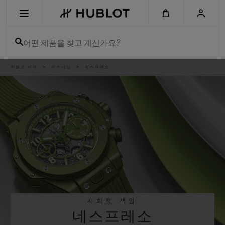
Skip
to
main
content
어떤 제품을 찾고 계신가요?
이
위블로 세계
파트너십
네스프레소
최근 검색
동
경
로
최근 검색이 없습니다
신제품
사회적 책임
네스프레소