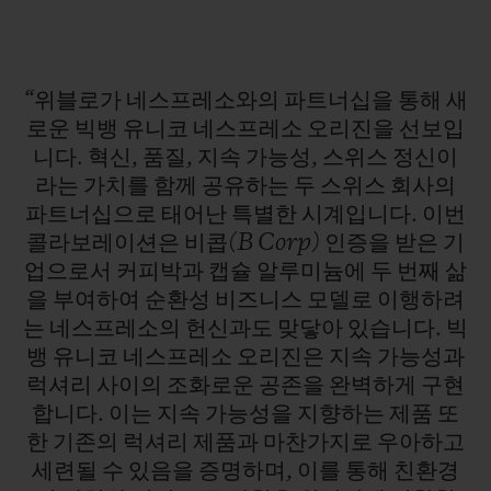
위블로와 네스프레소의 혁신 정신에 힘입어 최초로
커피 캡슐 속 재활용 커피박이 러버 버전 및 벨크로
패브릭 소재의 추가 버전으로 구성된 시계 스트랩
“위블로가
네스프레소와의
파트너십을
통해
새
으로 탈바꿈합니다.
로운
빅뱅
유니코
네스프레소
오리진을
선보입
재생 알루미늄 캡슐은 시계의 케이스, 베젤, 크라
연락처
니다.
혁신,
품질,
지속
가능성,
스위스
정신이
운, 푸셔를 구성합니다.
라는
가치를
함께
공유하는
두
스위스
회사의
파트너십으로
태어난
특별한
시계입니다.
이번
콜라보레이션은
비콥(B
Corp)
인증을
받은
기
업으로서
커피박과
캡슐
알루미늄에
두
번째
삶
을
부여하여
순환성
비즈니스
모델로
이행하려
는
네스프레소의
헌신과도
맞닿아
있습니다.
빅
뱅
유니코
네스프레소
오리진은
지속
가능성과
부티크 검색
럭셔리
사이의
조화로운
공존을
완벽하게
구현
합니다.
이는
지속
가능성을
지향하는
제품
또
한
기존의
럭셔리
제품과
마찬가지로
우아하고
세련될
수
있음을
증명하며,
이를
통해
친환경