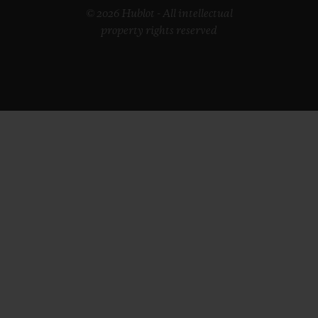
© 2026 Hublot - All intellectual
property rights reserved