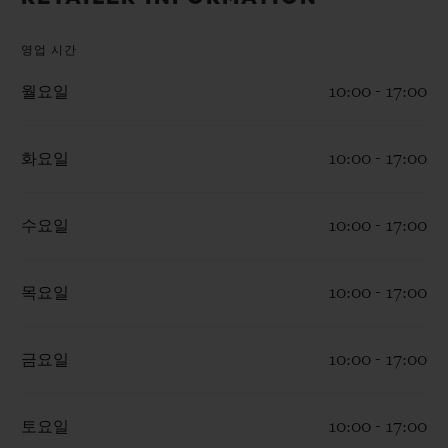
빅뱅
빅뱅
스피릿 오브 빅
썸머 멀티 컬러 세라믹
피치 세라믹
에센셜 토프
영업 시간
온라인 익스클
월요일
10:00 - 17:00
익스클루시브 서비스
화요일
10:00 - 17:00
5+5 워런티
휴블로티스타 및 연장 보증
수요일
10:00 - 17:00
예상 배송일
목요일
10:00 - 17:00
무료 배송 & 반품
금요일
10:00 - 17:00
안전한 결제
토요일
10:00 - 17:00
기프트 파우치