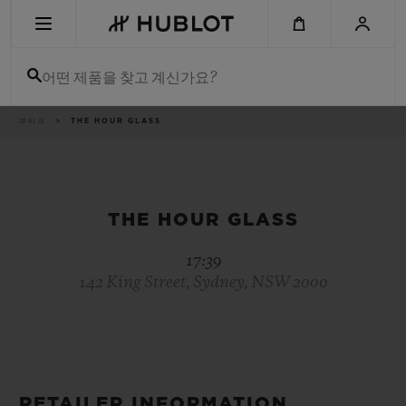
Skip
to
main
content
어떤 제품을 찾고 계신가요?
이
부티크
THE HOUR GLASS
최근 검색
동
경
로
최근 검색이 없습니다
신제품
THE HOUR GLASS
17:39
142 King Street, Sydney, NSW 2000
RETAILER INFORMATION