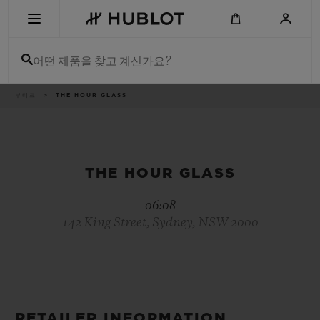
Skip
to
main
content
어떤 제품을 찾고 계신가요?
이
부티크
THE HOUR GLASS
최근 검색
동
경
로
최근 검색이 없습니다
신제품
THE HOUR GLASS
06:08
142 King Street, Sydney, NSW 2000
RETAILER INFORMATION