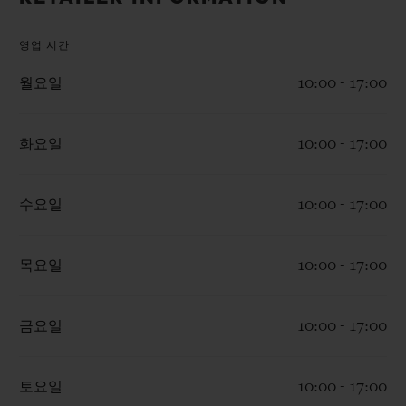
빅뱅
빅뱅
스피릿 오브 빅
썸머 멀티 컬러 세라믹
피치 세라믹
에센셜 토프
영업 시간
온라인 익스클
월요일
10:00 - 17:00
익스클루시브 서비스
화요일
10:00 - 17:00
5+5 워런티
휴블로티스타 및 연장 보증
수요일
10:00 - 17:00
예상 배송일
목요일
10:00 - 17:00
무료 배송 & 반품
금요일
10:00 - 17:00
안전한 결제
토요일
10:00 - 17:00
기프트 파우치