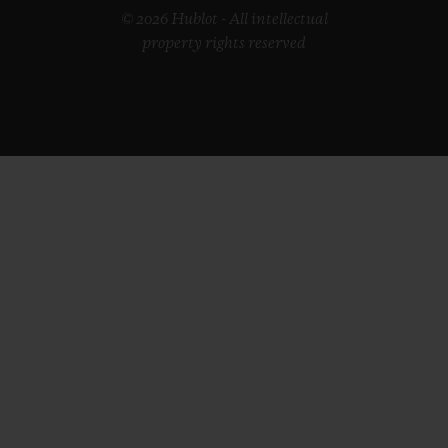
© 2026 Hublot - All intellectual
property rights reserved